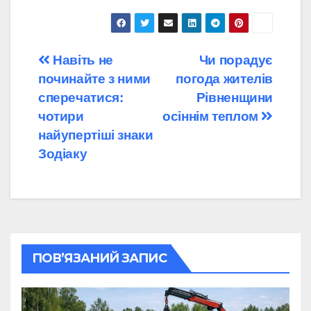
Навігація
Навіть не
Чи порадує
починайте з ними
погода жителів
записів
сперечатися:
Рівненщини
чотири
осіннім теплом
найупертіші знаки
Зодіаку
ПОВ’ЯЗАНИЙ ЗАПИС