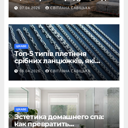
першої доставки на
07.04.2026
СВІТЛАНА САВІЦЬКА
ділянку
ЦІКАВЕ
Топ-5 типів плетіння
срібних ланцюжків, які
вважаються
06.04.2026
СВІТЛАНА САВІЦЬКА
найнадійнішими
ЦІКАВЕ
Эстетика домашнего спа:
как превратить