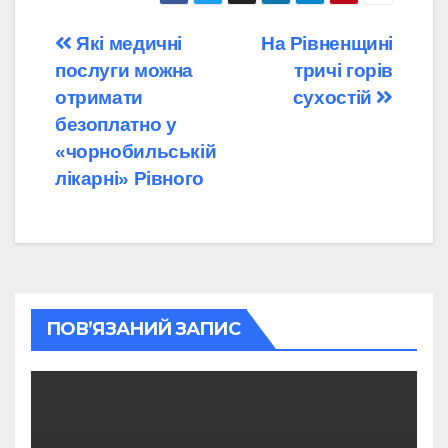
Навігація
Які медичні
На Рівненщині
послуги можна
тричі горів
записів
отримати
сухостій
безоплатно у
«чорнобильській
лікарні» Рівного
ПОВ’ЯЗАНИЙ ЗАПИС