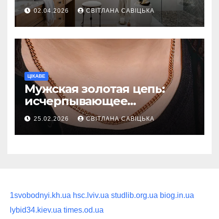
ежедневную гигиену в
02.04.2026
СВІТЛАНА САВІЦЬКА
восстанавливающий
ритуал
ЦІКАВЕ
Мужская золотая цепь:
исчерпывающее
руководство по выбору
25.02.2026
СВІТЛАНА САВІЦЬКА
статусного украшения
1svobodnyi.kh.ua
hsc.lviv.ua
studlib.org.ua
biog.in.ua
lybid34.kiev.ua
times.od.ua