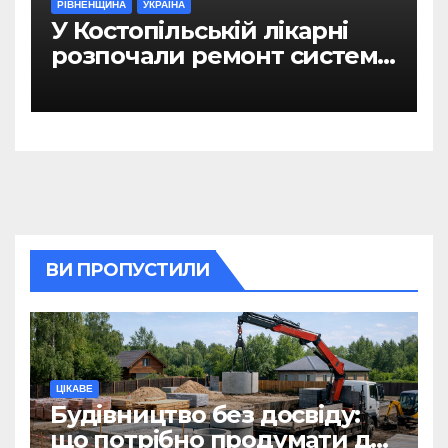
РІВНЕНЩИНА
УКРАЇНА
У Костопільській лікарні
розпочали ремонт системи
гарячого водопостачання
ВИ ПРОПУСТИЛИ
ЦІКАВЕ
Будівництво без досвіду:
що потрібно продумати до