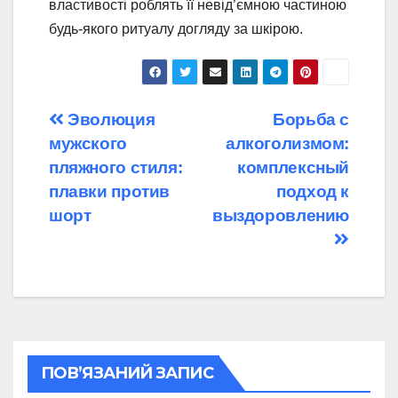
властивості роблять її невід’ємною частиною
будь-якого ритуалу догляду за шкірою.
Навігація
Эволюция
Борьба с
мужского
алкоголизмом:
записів
пляжного стиля:
комплексный
плавки против
подход к
шорт
выздоровлению
ПОВ’ЯЗАНИЙ ЗАПИС