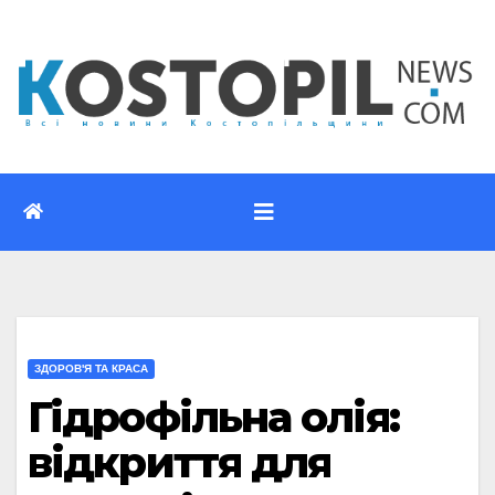
Перейти
до
вмісту
ЗДОРОВ'Я ТА КРАСА
Гідрофільна олія:
відкриття для