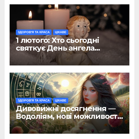
ЗДОРОВ'Я ТА КРАСА
ЦІКАВЕ
1 лютого: Хто сьогодні
святкує День ангела
(ФОТО)
ЗДОРОВ'Я ТА КРАСА
ЦІКАВЕ
Дивовижні досягнення —
Водоліям, нові можливості
— Дівам: гороскоп на 1
лютого