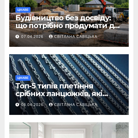
ЦІКАВЕ
Будівництво без досвіду:
що потрібно продумати до
першої доставки на
07.04.2026
СВІТЛАНА САВІЦЬКА
ділянку
ЦІКАВЕ
Топ-5 типів плетіння
срібних ланцюжків, які
вважаються
06.04.2026
СВІТЛАНА САВІЦЬКА
найнадійнішими