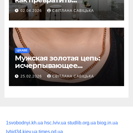
ежедневную гигиену в
02.04.2026
СВІТЛАНА САВІЦЬКА
восстанавливающий
ритуал
ЦІКАВЕ
Мужская золотая цепь:
исчерпывающее
руководство по выбору
25.02.2026
СВІТЛАНА САВІЦЬКА
статусного украшения
1svobodnyi.kh.ua
hsc.lviv.ua
studlib.org.ua
biog.in.ua
lybid34.kiev.ua
times.od.ua