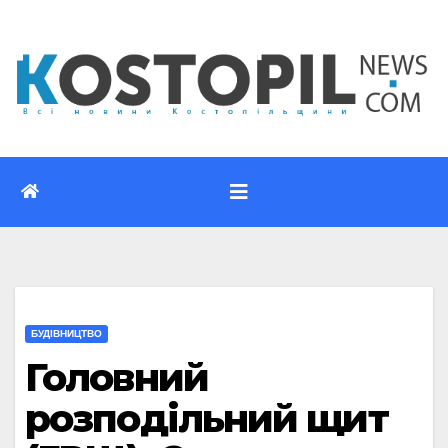
Перейти
до
вмісту
БУДІВНИЦТВО
Головний
розподільний щит