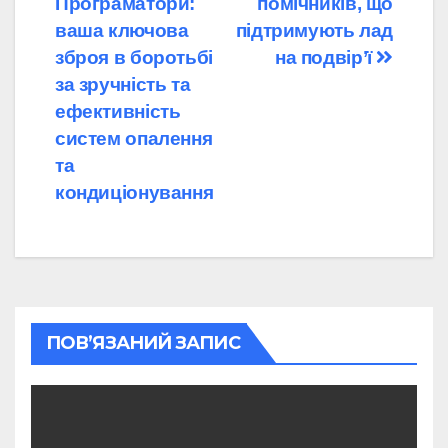
Програматори:
помічників, що
записів
ваша ключова
підтримують лад
зброя в боротьбі
на подвір’ї
за зручність та
ефективність
систем опалення
та
кондиціонування
ПОВ’ЯЗАНИЙ ЗАПИС