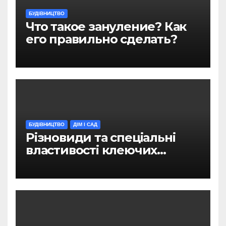
БУДІВНИЦТВО
Что такое зануление? Как
его правильно сделать?
БУДІВНИЦТВО
ДІМ І САД
Різновиди та спеціальні
властивості клеючих
сумішей для плитки та
гіпсокартону