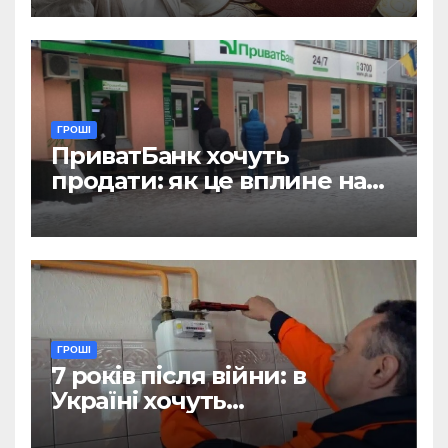
ГРОШІ
ПриватБанк хочуть
продати: як це вплине на
отримання зарплат, пенсій
і стипендій
ГРОШІ
7 років після війни: в
Україні хочуть
відтермінувати