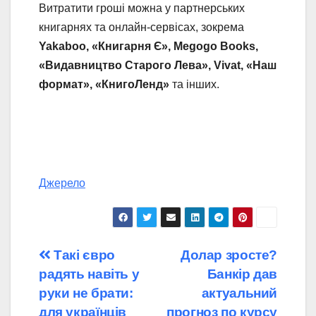
Витратити гроші можна у партнерських
книгарнях та онлайн-сервісах, зокрема
Yakaboo, «Книгарня Є», Megogo Books,
«Видавництво Старого Лева», Vivat, «Наш
формат», «КнигоЛенд»
та інших.
Джерело
Навігація
Такі євро
Долар зросте?
радять навіть у
Банкір дав
записів
руки не брати:
актуальний
для українців
прогноз по курсу