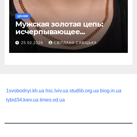
ЦІКАВЕ
Мужская золотая цепь:
исчерпывающее
руководство по выбору
25.02.2026
СВІТЛАНА САВІЦЬКА
статусного украшения
1svobodnyi.kh.ua
hsc.lviv.ua
studlib.org.ua
biog.in.ua
lybid34.kiev.ua
times.od.ua