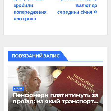
зробили
валют до
попередження
середини січня
про гроші
ПОВ’ЯЗАНИЙ ЗАПИС
ГРОШІ
Пенсіонери платитимуть за
проїзд: на який транспорт
не діятиме пільга