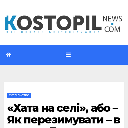
Перейти
до
вмісту
CУСПІЛЬСТВО
«Хата на селі», або –
Як перезимувати – в