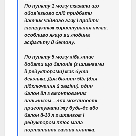
По пункту 1 можу сказати що
обов’язково слід придбати
датчик чадного газу і пройти
інструктаж користування піччю,
особливо якщо ви людина
асфальту й бетону.
По пункту 5 можу хіба лише
додати що балонів (з шлангами
й редукторами) має бути
декілька. Два балони 50л (для
підключення й заміни), один
балон 8л з вмонтованим
пальником – для можливості
приготувати їжу будь-де або
балон 8-10 л з шлангом і
редуктором плюс мала
портативна газова плитка.