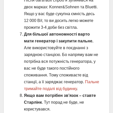
Після багатьох спроб я зупинився на
двох марках: Konner&Sohnen та Bluetti.
Якщо у вас буде сукупна ємність десь
12 000 В/г, то ви досить легко можете
прожити 3-4 доби без світла.
Для більшої автономності варто
мати генератор і закупити пальне.
Але використовуйте в поєднанні з
зарядною станцією. Бо напряму вам не
потрібна вся потужність генератора, у
вас не буде такого постійного
споживання. Тому споживаєте від
станції, а її заряджає генератор.
Пальне
тримайте подалі від будинку
.
Якщо вам потрібен зв’язок – ставте
Старлінк
. Тут порад не буде, не
користувався.