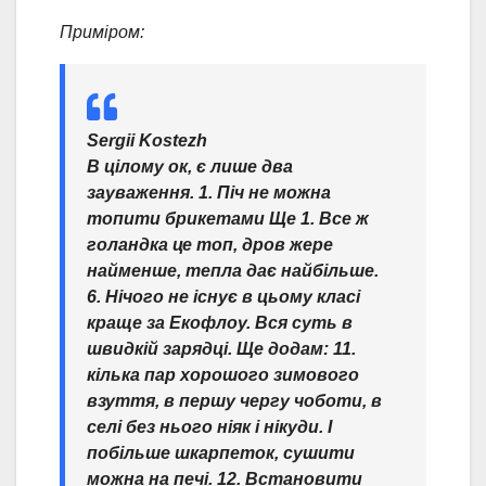
Приміром:
Sergii Kostezh
В цілому ок, є лише два
зауваження. 1. Піч не можна
топити брикетами Ще 1. Все ж
голандка це топ, дров жере
найменше, тепла дає найбільше.
6. Нічого не існує в цьому класі
краще за Екофлоу. Вся суть в
швидкій зарядці. Ще додам: 11.
кілька пар хорошого зимового
взуття, в першу чергу чоботи, в
селі без нього ніяк і нікуди. І
побільше шкарпеток, сушити
можна на печі. 12. Встановити