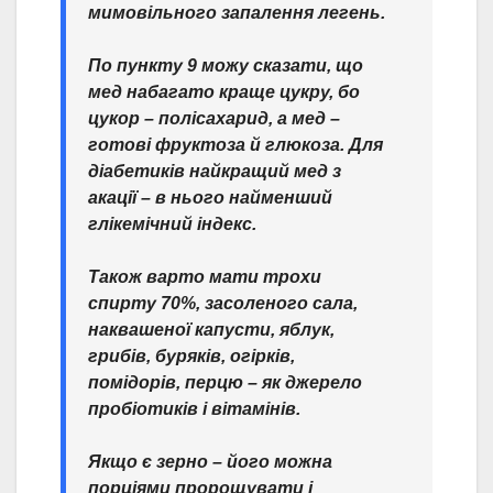
мимовільного запалення легень.
По пункту 9 можу сказати, що
мед набагато краще цукру, бо
цукор – полісахарид, а мед –
готові фруктоза й глюкоза. Для
діабетиків найкращий мед з
акації – в нього найменший
глікемічний індекс.
Також варто мати трохи
спирту 70%, засоленого сала,
наквашеної капусти, яблук,
грибів, буряків, огірків,
помідорів, перцю – як джерело
пробіотиків і вітамінів.
Якщо є зерно – його можна
порціями пророщувати і