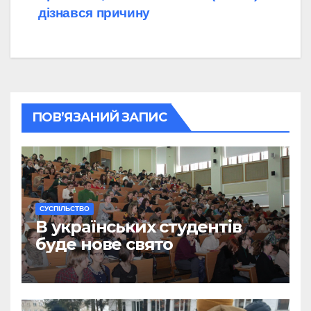
дізнався причину
ПОВ’ЯЗАНИЙ ЗАПИС
CУСПІЛЬСТВО
В українських студентів
буде нове свято