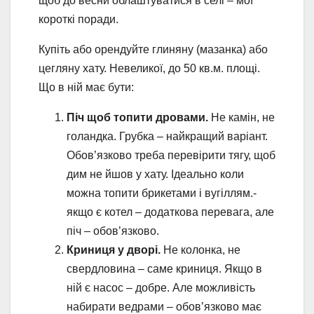
щоб до весни облаштуватися в селі – мої
короткі поради.
Купіть або орендуйте глиняну (мазанка) або
цегляну хату. Невеликої, до 50 кв.м. площі.
Що в ній має бути:
Піч щоб топити дровами.
Не камін, не
голандка. Грубка – найкращий варіант.
Обов’язково треба перевірити тягу, щоб
дим не йшов у хату. Ідеально коли
можна топити брикетами і вугіллям.-
якщо є котел – додаткова перевага, але
піч – обов’язково.
Криниця у дворі.
Не колонка, не
свердловина – саме криниця. Якщо в
ній є насос – добре. Але можливість
набирати ведрами – обов’язково має