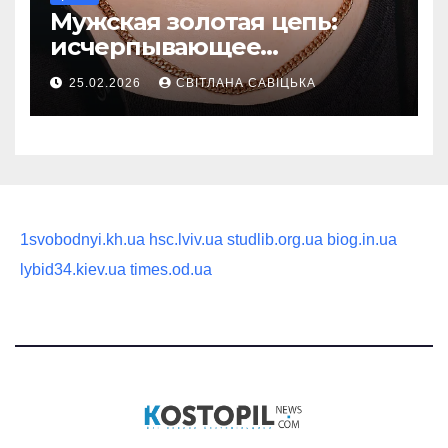
Мужская золотая цепь:
исчерпывающее
руководство по выбору
25.02.2026
СВІТЛАНА САВІЦЬКА
статусного украшения
1svobodnyi.kh.ua
hsc.lviv.ua
studlib.org.ua
biog.in.ua
lybid34.kiev.ua
times.od.ua