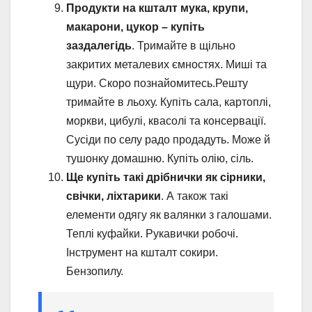
Продукти на кшталт мука, крупи,
макарони, цукор – купіть
заздалегідь
. Тримайте в щільно
закритих металевих ємностях. Миші та
щури. Скоро познайомитесь.Решту
тримайте в льоху. Купіть сала, картоплі,
моркви, цибулі, квасолі та консервації.
Сусіди по селу радо продадуть. Може й
тушонку домашню. Купіть олію, сіль.
Ще купіть такі дрібнички як сірники,
свічки, ліхтарики
. А також такі
елементи одягу як валянки з галошами.
Теплі куфайки. Рукавички робочі.
Інструмент на кшталт сокири.
Бензопилу.