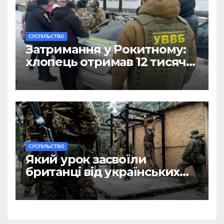
CУСПІЛЬСТВО
Затримання у Рокитному:
хлопець отримав 12 тисяч
Євро за допомогу
чоловікам
CУСПІЛЬСТВО
Який урок засвоїли
британці від українських
військових?