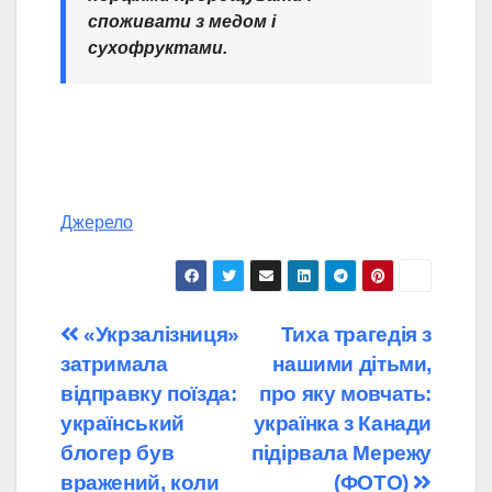
споживати з медом і
сухофруктами.
Джерело
Навігація
«Укрзалізниця»
Тиха трагедія з
затримала
нашими дітьми,
записів
відправку поїзда:
про яку мовчать:
український
українка з Канади
блогер був
підірвала Мережу
вражений, коли
(ФОТО)