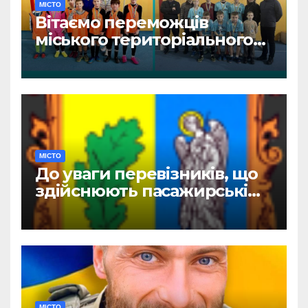
МІСТО
Вітаємо переможців
міського територіального
етапу змагань «Пліч-о-пліч:
Всеукраїнські шкільні ліги»
МІСТО
До уваги перевізників, що
здійснюють пасажирські
перевезення
МІСТО