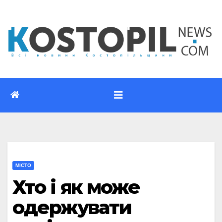
Перейти
до
вмісту
МІСТО
Хто і як може
одержувати