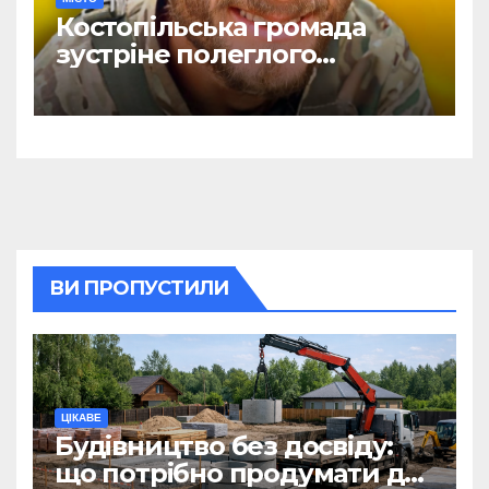
Костопільська громада
зустріне полеглого
головного сержанта Сергія
Василюка
ВИ ПРОПУСТИЛИ
ЦІКАВЕ
Будівництво без досвіду:
що потрібно продумати до