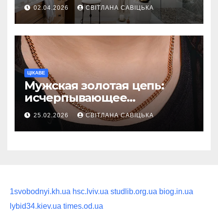
ежедневную гигиену в
02.04.2026
СВІТЛАНА САВІЦЬКА
восстанавливающий
ритуал
ЦІКАВЕ
Мужская золотая цепь:
исчерпывающее
руководство по выбору
25.02.2026
СВІТЛАНА САВІЦЬКА
статусного украшения
1svobodnyi.kh.ua
hsc.lviv.ua
studlib.org.ua
biog.in.ua
lybid34.kiev.ua
times.od.ua