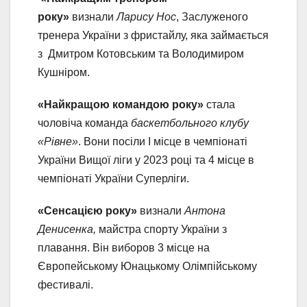
року»
визнали
Ларису Нос
, Заслуженого
тренера України з фристайлу, яка займається
з Дмитром Котовським та Володимиром
Кушніром.
«Найкращою командою року»
стала
чоловіча команда
баскетбольного клубу
«Рівне»
. Вони посіли І місце в чемпіонаті
України Вищої ліги у 2023 році та 4 місце в
чемпіонаті України Суперліги.
«Сенсацією року»
визнали
Антона
Денисенка,
майстра спорту України з
плавання. Він виборов 3 місце на
Європейському Юнацькому Олімпійському
фестивалі.