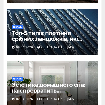
ЦІКАВЕ
Топ-5 типів плетіння
срібних ланцюжків, які
вважаються
06.04.2026
СВІТЛАНА САВІЦЬКА
найнадійнішими
ЦІКАВЕ
Эстетика домашнего спа:
как превратить
ежедневную гигиену в
02.04.2026
СВІТЛАНА САВІЦЬКА
восстанавливающий