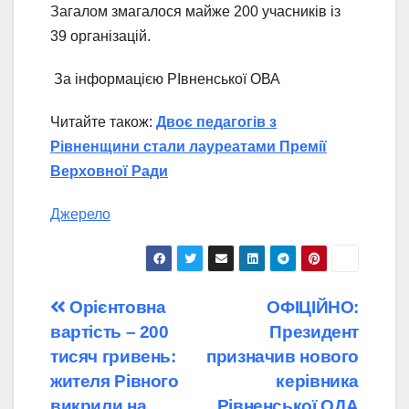
Загалом змагалося майже 200 учасників із
39 організацій.
За інформацією РІвненської ОВА
Читайте також:
Двоє педагогів з
Рівненщини стали лауреатами Премії
Верховної Ради
Джерело
Навігація
Орієнтовна
ОФІЦІЙНО:
вартість – 200
Президент
записів
тисяч гривень:
призначив нового
жителя Рівного
керівника
викрили на
Рівненської ОДА