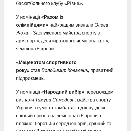
баскетбольного клубу «Рівне».
У номінації
«Разом із
олімпійцями»
найкращим визнали
Олега
Жоха
– Заслуженого майстра спорту з
армспорту, десятиразового чемпіона світу,
чемпіона Європи.
«Меценатом спортивного
року»
став
Володимир Ковалець,
приватний
підприємець.
У номінації
«Народний вибір»
переможцем
визнали
Тимура Самедова
, майстра спорту
України з сумо та комбат дзю-дзюцу, двічі
срібний призер на чемпіонаті Європи з
пляжної боротьби серед юніорів, срібний та