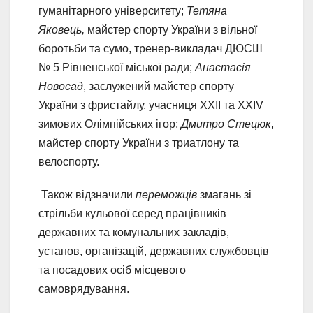
гуманітарного університету;
Тетяна
Яковець,
майстер спорту України з вільної
боротьби та сумо, тренер-викладач ДЮСШ
№ 5 Рівненської міської ради;
Анастасія
Новосад
, заслужений майстер спорту
України з фристайлу, учасниця ХХІІ та ХХІV
зимових Олімпійських ігор;
Дмитро Стецюк
,
майстер спорту України з триатлону та
велоспорту.
Також відзначили
переможців
змагань зі
стрільби кульової серед працівників
державних та комунальних закладів,
установ, організацій, державних службовців
та посадових осіб місцевого
самоврядування.