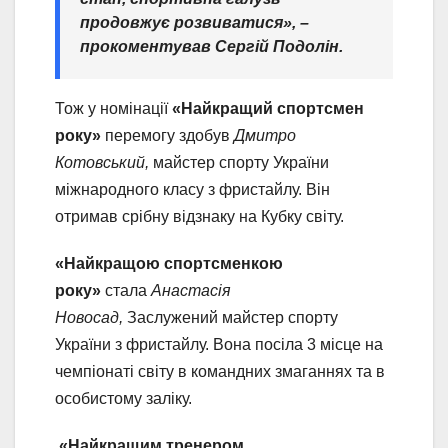
продовжує розвиватися», –
прокоментував Сергій Подолін.
Тож у номінації
«Найкращий спортсмен
року»
перемогу здобув
Дмитро
Котовський,
майстер спорту України
міжнародного класу з фристайлу. Він
отримав срібну відзнаку на Кубку світу.
«Найкращою спортсменкою
року»
стала
Анастасія
Новосад,
Заслужений майстер спорту
України з фристайлу. Вона посіла 3 місце на
чемпіонаті світу в командних змаганнях та в
особистому заліку.
«Найкращим тренером