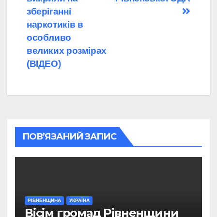
зберіганні
наркотиків в
особливо
великих розмірах
(ВІДЕО)
ПОВ’ЯЗАНИЙ ЗАПИС
РІВНЕНЩИНА
УКРАЇНА
Вісім громад Рівненщини