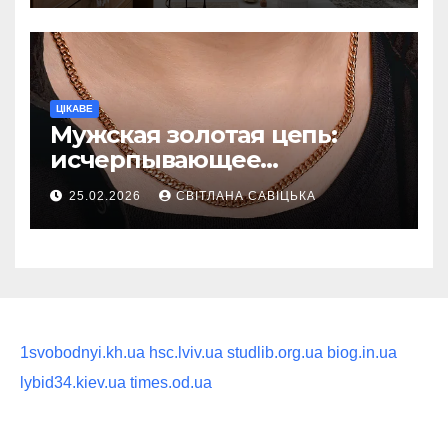
ритуал
ЦІКАВЕ
Мужская золотая цепь:
исчерпывающее
руководство по выбору
25.02.2026
СВІТЛАНА САВІЦЬКА
статусного украшения
1svobodnyi.kh.ua
hsc.lviv.ua
studlib.org.ua
biog.in.ua
lybid34.kiev.ua
times.od.ua