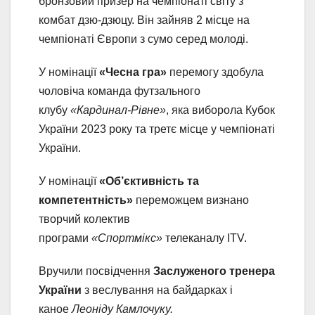
бронзовий призер на чемпіонаті світу з
комбат дзю-дзюцу. Він зайняв 2 місце на
чемпіонаті Європи з сумо серед молоді.
У номінації
«Чесна гра»
перемогу здобула
чоловіча команда футзального
клубу
«Кардинал-Рівне»
, яка виборола Кубок
України 2023 року та третє місце у чемпіонаті
України.
У номінації
«Об’єктивність та
компетентність»
переможцем визнано
творчий колектив
програми
«Спортмікс»
телеканалу ITV.
Вручили посвідчення
Заслуженого тренера
України
з веслування на байдарках і
каное
Леоніду Камлочуку.