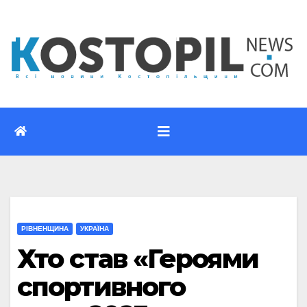
Перейти
до
вмісту
РІВНЕНЩИНА
УКРАЇНА
Хто став «Героями
спортивного