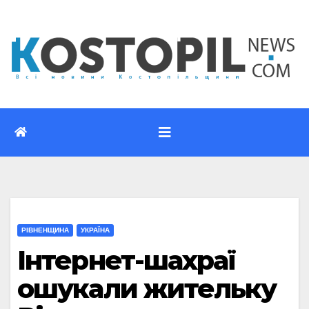
Перейти
до
вмісту
РІВНЕНЩИНА
УКРАЇНА
Інтернет-шахраї
ошукали жительку