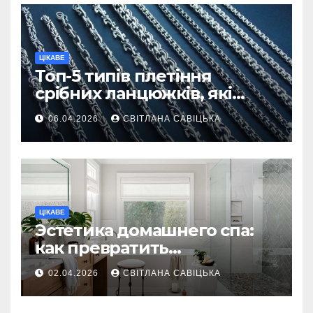
ЦІКАВЕ
Топ-5 типів плетіння
срібних ланцюжків, які
вважаються
06.04.2026
СВІТЛАНА САВІЦЬКА
найнадійнішими
ЦІКАВЕ
Эстетика домашнего спа:
как превратить
ежедневную гигиену в
02.04.2026
СВІТЛАНА САВІЦЬКА
восстанавливающий
ритуал