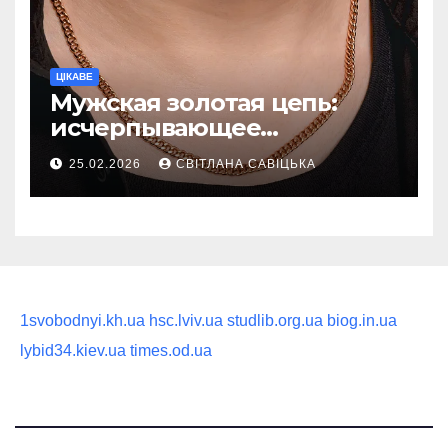
ЦІКАВЕ
Мужская золотая цепь:
исчерпывающее
руководство по выбору
25.02.2026
СВІТЛАНА САВІЦЬКА
статусного украшения
1svobodnyi.kh.ua
hsc.lviv.ua
studlib.org.ua
biog.in.ua
lybid34.kiev.ua
times.od.ua