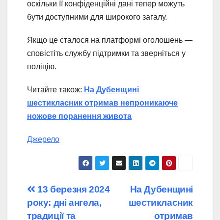
оскільки її конфіденційні дані тепер можуть
бути доступними для широкого загалу.
Якщо це сталося на платформі оголошень —
сповістіть службу підтримки та зверніться у
поліцію.
Читайте також:
На Дубенщині
шестикласник отримав непроникаюче
ножове поранення живота
Джерело
Навігація
13 березня 2024
На Дубенщині
року: дні ангела,
шестикласник
записів
традиції та
отримав