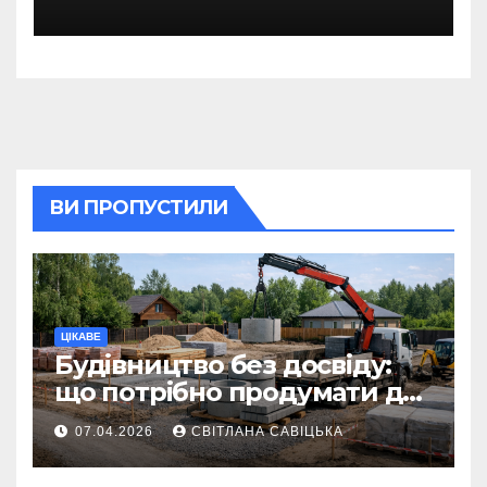
гарячого водопостачання
ВИ ПРОПУСТИЛИ
ЦІКАВЕ
Будівництво без досвіду:
що потрібно продумати до
першої доставки на
07.04.2026
СВІТЛАНА САВІЦЬКА
ділянку