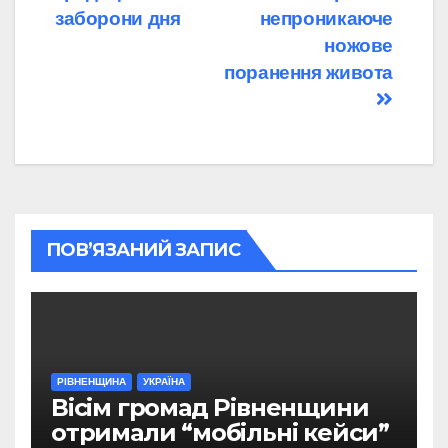
заборони дня
непроникаюче
ножове
поранення живота
ПОВ’ЯЗАНИЙ ЗАПИС
РІВНЕНЩИНА
УКРАЇНА
Вісім громад Рівненщини
отримали “мобільні кейси”