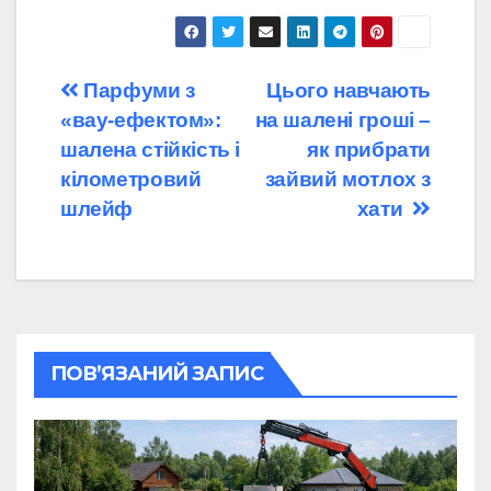
Навігація
Парфуми з
Цього навчають
«вау-ефектом»:
на шалені гроші –
записів
шалена стійкість і
як прибрати
кілометровий
зайвий мотлох з
шлейф
хати
ПОВ’ЯЗАНИЙ ЗАПИС