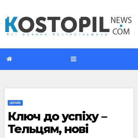
Перейти
до
вмісту
ЦІКАВЕ
Ключ до успіху –
Тельцям, нові