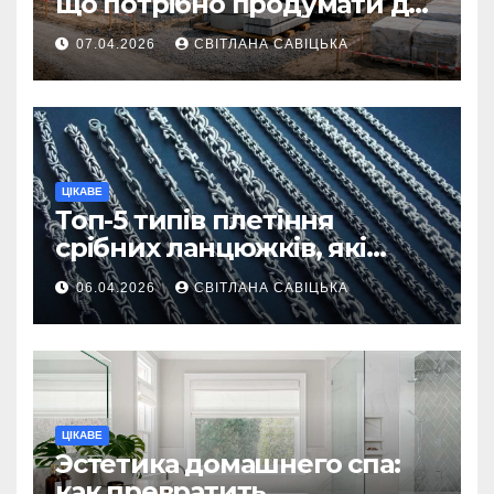
що потрібно продумати до
першої доставки на
07.04.2026
СВІТЛАНА САВІЦЬКА
ділянку
ЦІКАВЕ
Топ-5 типів плетіння
срібних ланцюжків, які
вважаються
06.04.2026
СВІТЛАНА САВІЦЬКА
найнадійнішими
ЦІКАВЕ
Эстетика домашнего спа:
как превратить