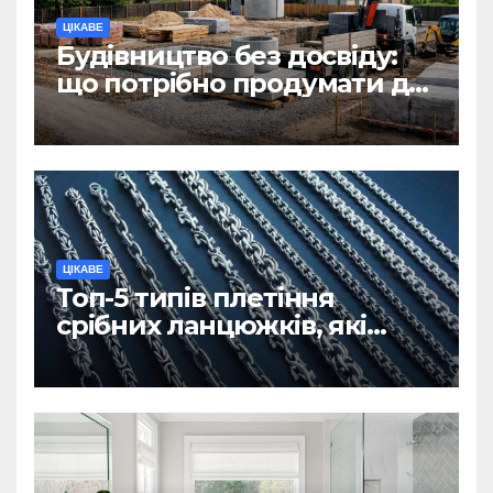
ЦІКАВЕ
Будівництво без досвіду:
що потрібно продумати до
першої доставки на
ділянку
ЦІКАВЕ
Топ-5 типів плетіння
срібних ланцюжків, які
вважаються
найнадійнішими