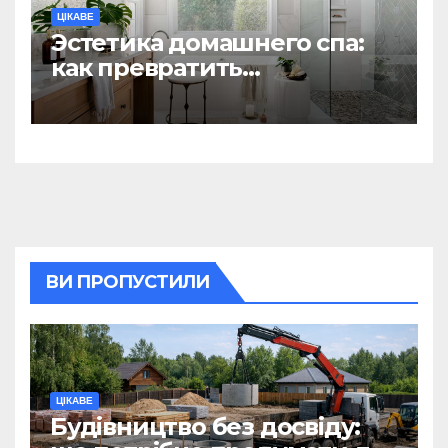
ЦІКАВЕ
Эстетика домашнего спа:
как превратить
ежедневную гигиену в
восстанавливающий
ритуал
ВИ ПРОПУСТИЛИ
ЦІКАВЕ
Будівництво без досвіду: