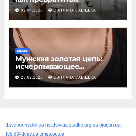
ежедневную гигиену в
02.04.2026
СВІТЛАНА САВІЦЬКА
восстанавливающий
ритуал
ЦІКАВЕ
Мужская золотая цепь:
исчерпывающее
руководство по выбору
25.02.2026
СВІТЛАНА САВІЦЬКА
статусного украшения
1svobodnyi.kh.ua
hsc.lviv.ua
studlib.org.ua
biog.in.ua
lybid34.kiev.ua
times.od.ua