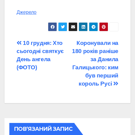
Джерело
Навігація
10 грудня: Хто
Коронували на
сьогодні святкує
180 років раніше
записів
День ангела
за Данила
(ФОТО)
Галицького: ким
був перший
король Русі
ПОВ’ЯЗАНИЙ ЗАПИС