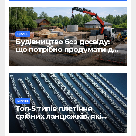
ЦІКАВЕ
Будівництво без досвіду:
що потрібно продумати до
першої доставки на
ділянку
ЦІКАВЕ
Топ-5 типів плетіння
срібних ланцюжків, які
вважаються
найнадійнішими