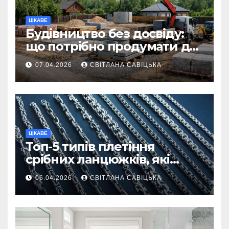
ЦІКАВЕ
Будівництво без досвіду:
що потрібно продумати до
першої доставки на
07.04.2026
СВІТЛАНА САВІЦЬКА
ділянку
ЦІКАВЕ
Топ-5 типів плетіння
срібних ланцюжків, які
вважаються
06.04.2026
СВІТЛАНА САВІЦЬКА
найнадійнішими