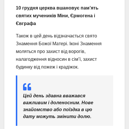
10 грудня церква вшановує пам’ять
святих мучеників Міни, Єрмогена і
Євграфа
Також в цей день відзначається свято
Знамення Божої Матері. Іконі Знамення
моляться про захист від ворогів,
налагодження відносин в сім’ї, захист
будинку від пожеж і крадіжок.
Цей день здавна вважався
важливим і доленосним. Нове
знайомство або поїздка в цю
дату можуть змінити долю.