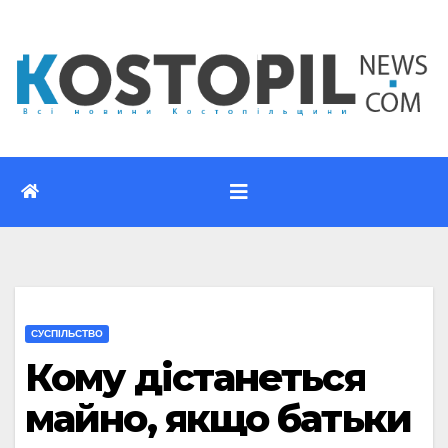
Перейти
до
вмісту
CУСПІЛЬСТВО
Кому дістанеться
майно, якщо батьки