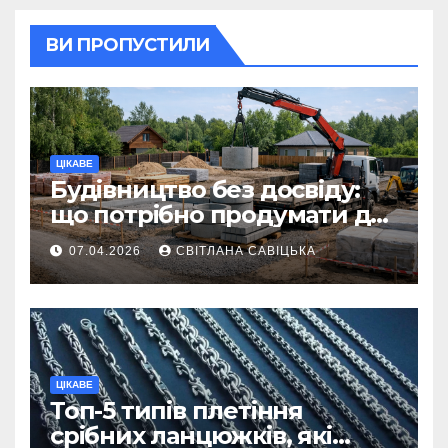
ВИ ПРОПУСТИЛИ
ЦІКАВЕ
Будівництво без досвіду:
що потрібно продумати до
першої доставки на
07.04.2026
СВІТЛАНА САВІЦЬКА
ділянку
ЦІКАВЕ
Топ-5 типів плетіння
срібних ланцюжків, які