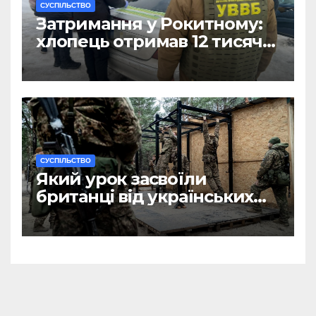
CУСПІЛЬСТВО
Затримання у Рокитному:
хлопець отримав 12 тисяч
Євро за допомогу
чоловікам
CУСПІЛЬСТВО
Який урок засвоїли
британці від українських
військових?