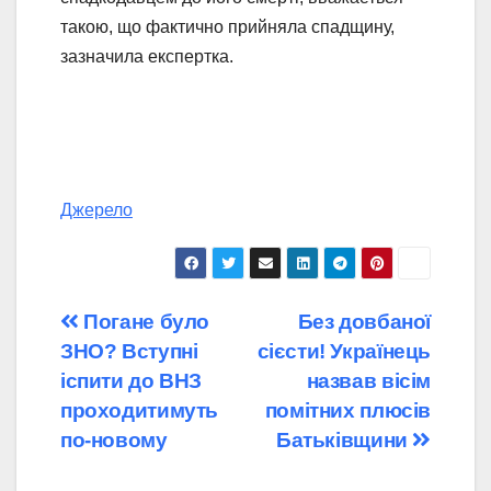
такою, що фактично прийняла спадщину,
зазначила експертка.
Джерело
Навігація
Погане було
Без довбаної
ЗНО? Вступні
сієсти! Українець
записів
іспити до ВНЗ
назвав вісім
проходитимуть
помітних плюсів
по-новому
Батьківщини