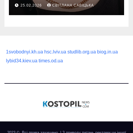
руководство по выбору
25.02.2026
СВІТЛАНА САВІЦЬКА
статусного украшения
1svobodnyi.kh.ua
hsc.lviv.ua
studlib.org.ua
biog.in.ua
lybid34.kiev.ua
times.od.ua
2023 ©. Всі права захищено.
|
З приводу питань реклами чи іншої