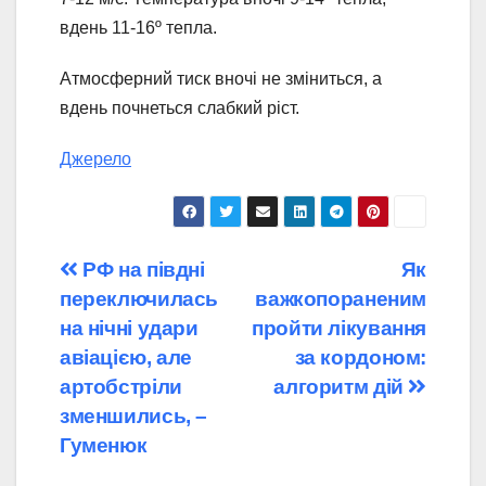
вдень 11-16º тепла.
Атмосферний тиск вночі не зміниться, а
вдень почнеться слабкий ріст.
Джерело
Навігація
РФ на півдні
Як
переключилась
важкопораненим
записів
на нічні удари
пройти лікування
авіацією, але
за кордоном:
артобстріли
алгоритм дій
зменшились, –
Гуменюк