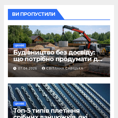
ВИ ПРОПУСТИЛИ
ЦІКАВЕ
Будівництво без досвіду:
що потрібно продумати до
першої доставки на
07.04.2026
СВІТЛАНА САВІЦЬКА
ділянку
ЦІКАВЕ
Топ-5 типів плетіння
срібних ланцюжків, які