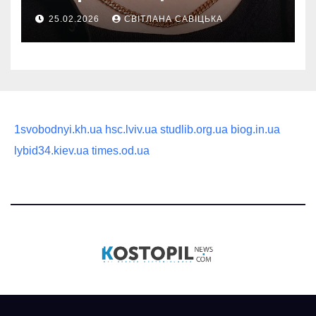
руководство по выбору
25.02.2026
СВІТЛАНА САВІЦЬКА
статусного украшения
1svobodnyi.kh.ua
hsc.lviv.ua
studlib.org.ua
biog.in.ua
lybid34.kiev.ua
times.od.ua