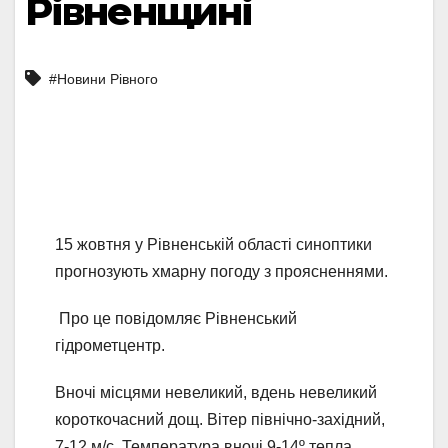
Рівненщині
#Новини Рівного
15 жовтня у Рівненській області синоптики
прогнозують хмарну погоду з проясненнями.
Про це повідомляє Рівненський
гідрометцентр.
Вночі місцями невеликий, вдень невеликий
короткочасний дощ. Вітер північно-західний,
7-12 м/с. Температура вночі 9-14º тепла,