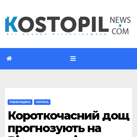
Перейти
до
вмісту
РІВНЕНЩИНА
УКРАЇНА
Короткочасний дощ
прогнозують на