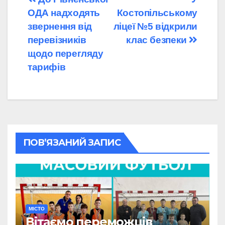
Навігація
ОДА надходять
Костопільському
записів
звернення від
ліцеї №5 відкрили
перевізників
клас безпеки
щодо перегляду
тарифів
ПОВ’ЯЗАНИЙ ЗАПИС
МІСТО
Вітаємо переможців