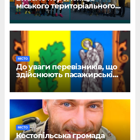
міського територіального
етапу змагань «Пліч-о-пліч:
Всеукраїнські шкільні ліги»
МІСТО
До уваги перевізників, що
здійснюють пасажирські
перевезення
МІСТО
Костопільська громада