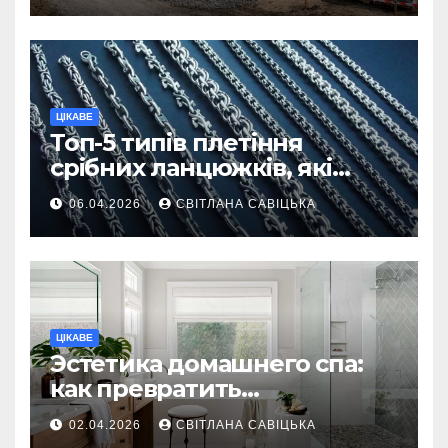
ЦІКАВЕ
Топ-5 типів плетіння
срібних ланцюжків, які
вважаються
06.04.2026
СВІТЛАНА САВІЦЬКА
найнадійнішими
ЦІКАВЕ
Эстетика домашнего спа:
как превратить
ежедневную гигиену в
02.04.2026
СВІТЛАНА САВІЦЬКА
восстанавливающий