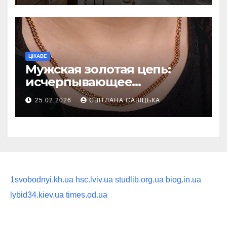
ритуал
ЦІКАВЕ
Мужская золотая цепь:
исчерпывающее
руководство по выбору
25.02.2026
СВІТЛАНА САВІЦЬКА
статусного украшения
1svobodnyi.kh.ua
hsc.lviv.ua
studlib.org.ua
biog.in.ua
lybid34.kiev.ua
times.od.ua