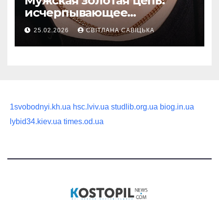
Мужская золотая цепь:
исчерпывающее
руководство по выбору
25.02.2026
СВІТЛАНА САВІЦЬКА
статусного украшения
1svobodnyi.kh.ua
hsc.lviv.ua
studlib.org.ua
biog.in.ua
lybid34.kiev.ua
times.od.ua