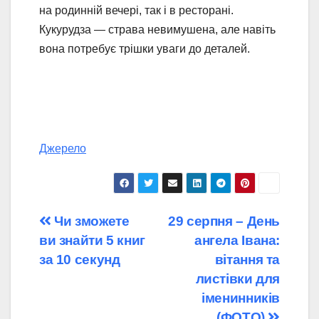
на родинній вечері, так і в ресторані.
Кукурудза — страва невимушена, але навіть
вона потребує трішки уваги до деталей.
Джерело
Навігація
Чи зможете
29 серпня – День
ви знайти 5 книг
ангела Івана:
записів
за 10 секунд
вітання та
листівки для
іменинників
(ФОТО)