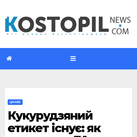
Перейти
до
вмісту
ЦІКАВЕ
Кукурудзяний
етикет існує: як