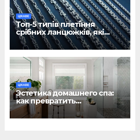
ЦІКАВЕ
Топ-5 типів плетіння
срібних ланцюжків, які
вважаються
найнадійнішими
ЦІКАВЕ
Эстетика домашнего спа:
как превратить
ежедневную гигиену в
восстанавливающий
ритуал