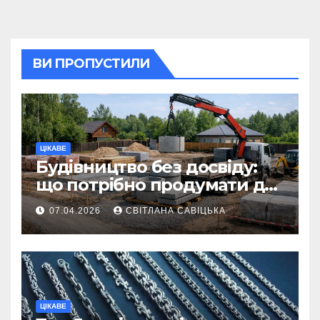
ВИ ПРОПУСТИЛИ
ЦІКАВЕ
Будівництво без досвіду:
що потрібно продумати до
першої доставки на
07.04.2026
СВІТЛАНА САВІЦЬКА
ділянку
ЦІКАВЕ