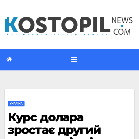
Перейти
до
вмісту
УКРАЇНА
Курс долара
зростає другий