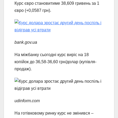
Курс євро становитиме 38,609 гривень за 1
євро (+0,0587 грн).
bank.gov.ua
На міжбанку сьогодні курс виріс на 18
копійок до 36,58-36,60 грн/долар (купівля-
продаж).
udinform.com
На готівковому ринку курс не змінився –