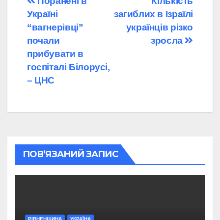
Навігація
Поранені в
Кількість
Україні
загиблих в Ізраїлі
записів
“вагнерівці”
українців різко
почали
зросла
прибувати в
госпіталі Білорусі,
– ЦНС
ПОВ’ЯЗАНИЙ ЗАПИС
РІВНЕНЩИНА
УКРАЇНА