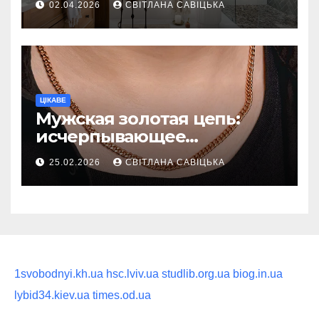
02.04.2026
СВІТЛАНА САВІЦЬКА
восстанавливающий
ритуал
ЦІКАВЕ
Мужская золотая цепь:
исчерпывающее
руководство по выбору
25.02.2026
СВІТЛАНА САВІЦЬКА
статусного украшения
1svobodnyi.kh.ua
hsc.lviv.ua
studlib.org.ua
biog.in.ua
lybid34.kiev.ua
times.od.ua