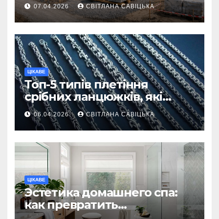
першої доставки на
07.04.2026
СВІТЛАНА САВІЦЬКА
ділянку
ЦІКАВЕ
Топ-5 типів плетіння
срібних ланцюжків, які
вважаються
06.04.2026
СВІТЛАНА САВІЦЬКА
найнадійнішими
ЦІКАВЕ
Эстетика домашнего спа:
как превратить
ежедневную гигиену в