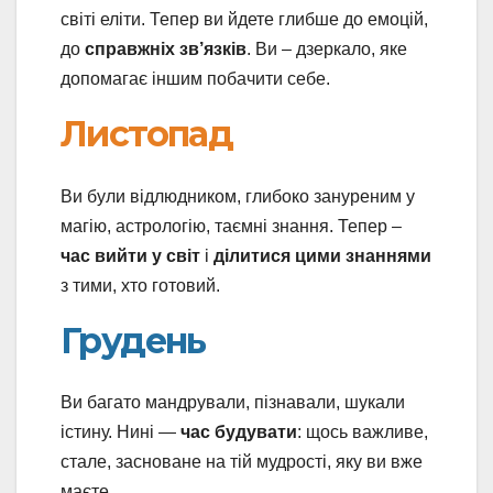
світі еліти. Тепер ви йдете глибше до емоцій,
до
справжніх зв’язків
. Ви – дзеркало, яке
допомагає іншим побачити себе.
Листопад
Ви були відлюдником, глибоко зануреним у
магію, астрологію, таємні знання. Тепер –
час вийти у світ
і
ділитися цими знаннями
з тими, хто готовий.
Грудень
Ви багато мандрували, пізнавали, шукали
істину. Нині —
час будувати
: щось важливе,
стале, засноване на тій мудрості, яку ви вже
маєте.