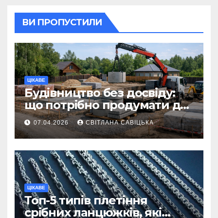
ВИ ПРОПУСТИЛИ
ЦІКАВЕ
Будівництво без досвіду:
що потрібно продумати до
першої доставки на
07.04.2026
СВІТЛАНА САВІЦЬКА
ділянку
ЦІКАВЕ
Топ-5 типів плетіння
срібних ланцюжків, які