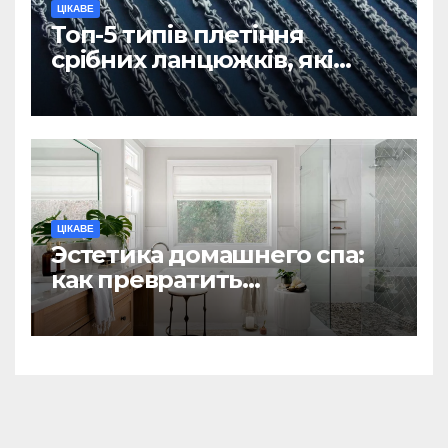
ЦІКАВЕ
Топ-5 типів плетіння
срібних ланцюжків, які
вважаються
найнадійнішими
ЦІКАВЕ
Эстетика домашнего спа:
как превратить
ежедневную гигиену в
восстанавливающий
ритуал