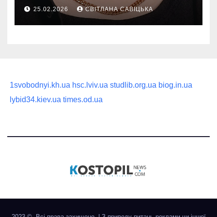
руководство по выбору
25.02.2026
СВІТЛАНА САВІЦЬКА
статусного украшения
1svobodnyi.kh.ua
hsc.lviv.ua
studlib.org.ua
biog.in.ua
lybid34.kiev.ua
times.od.ua
2023 ©. Всі права захищено.
|
З приводу питань реклами чи іншої