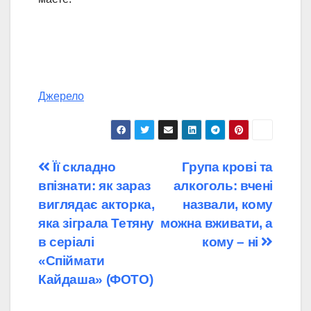
Джерело
Навігація
Її складно
Група крові та
впізнати: як зараз
алкоголь: вчені
записів
виглядає акторка,
назвали, кому
яка зіграла Тетяну
можна вживати, а
в серіалі
кому – ні
«Спіймати
Кайдаша» (ФОТО)