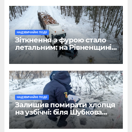
НАДЗВИЧАЙНІ ПОДІЇ
Зіткнення з фурою стало
летальним: на Рівненщині
загинув водій легковика
НАДЗВИЧАЙНІ ПОДІЇ
Залишив помирати хлопця
на узбіччі: біля Шубкова
сталася смертельна ДТП