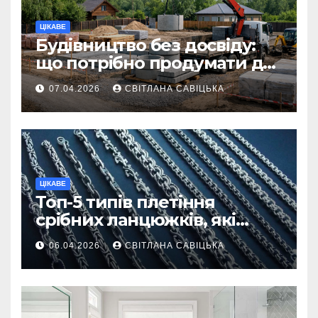
ЦІКАВЕ
Будівництво без досвіду:
що потрібно продумати до
першої доставки на
07.04.2026
СВІТЛАНА САВІЦЬКА
ділянку
ЦІКАВЕ
Топ-5 типів плетіння
срібних ланцюжків, які
вважаються
06.04.2026
СВІТЛАНА САВІЦЬКА
найнадійнішими