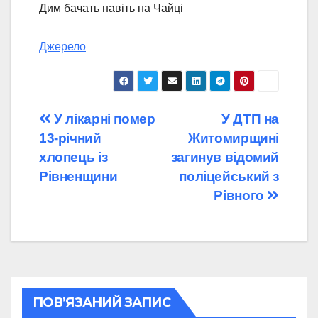
Дим бачать навіть на Чайці
Джерело
Навігація
У лікарні помер
У ДТП на
13-річний
Житомирщині
записів
хлопець із
загинув відомий
Рівненщини
поліцейський з
Рівного
ПОВ’ЯЗАНИЙ ЗАПИС