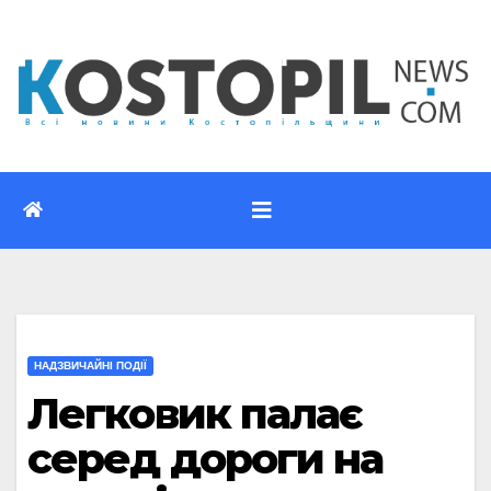
Перейти
до
вмісту
НАДЗВИЧАЙНІ ПОДІЇ
Легковик палає
серед дороги на