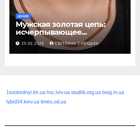
ЦІКАВЕ
Мужская золотая цепь:
исчерпывающее
руководство по выбору
25.02.2026
СВІТЛАНА САВІЦЬКА
статусного украшения
1svobodnyi.kh.ua
hsc.lviv.ua
studlib.org.ua
biog.in.ua
lybid34.kiev.ua
times.od.ua