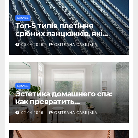
ЦІКАВЕ
Топ-5 типів плетіння
срібних ланцюжків, які
вважаються
06.04.2026
СВІТЛАНА САВІЦЬКА
найнадійнішими
ЦІКАВЕ
Эстетика домашнего спа:
как превратить
ежедневную гигиену в
02.04.2026
СВІТЛАНА САВІЦЬКА
восстанавливающий
ритуал