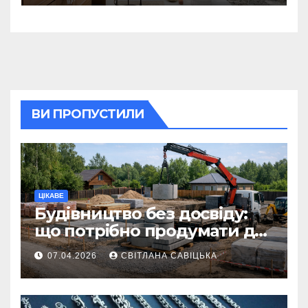
восстанавливающий
ритуал
ВИ ПРОПУСТИЛИ
ЦІКАВЕ
Будівництво без досвіду:
що потрібно продумати до
першої доставки на
07.04.2026
СВІТЛАНА САВІЦЬКА
ділянку