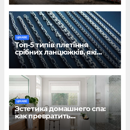
ділянку
ЦІКАВЕ
Топ-5 типів плетіння
срібних ланцюжків, які
вважаються
найнадійнішими
ЦІКАВЕ
Эстетика домашнего спа:
как превратить
ежедневную гигиену в