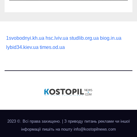
1svobodnyi.kh.ua
hsc.lviv.ua
studlib.org.ua
biog.in.ua
lybid34.kiev.ua
times.od.ua
2023 ©. Всі права захищено.
|
З приводу питань реклами чи іншої
інформації пишіть на пошту
info@kostopilnews.com