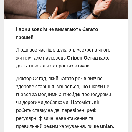
І вони зовсім не вимагають багато
грошей
Люди все частіше шукають «секрет вічного
життя», але науковець
Стівен Остад
каже:
достатньо кількох простих звичок.
Доктор Остад, який багато років вивчає
здорове старіння, зізнається, що ніколи не
гнався за модними антиейдж-процедурами
чи дорогими добавками. Натомість він
робить ставку на дві перевірені речі:
регулярні фізичні навантаження та
правильний режим харчування, пише
unian.