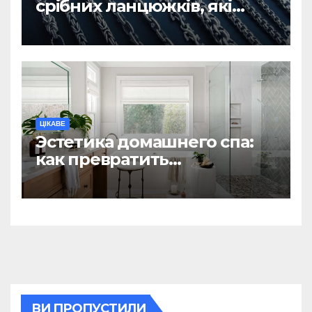
срібних ланцюжків, які
вважаються
найнадійнішими
ЦІКАВЕ
Эстетика домашнего спа:
как превратить
ежедневную гигиену в
восстанавливающий
ритуал
ВИ ПРОПУСТИЛИ