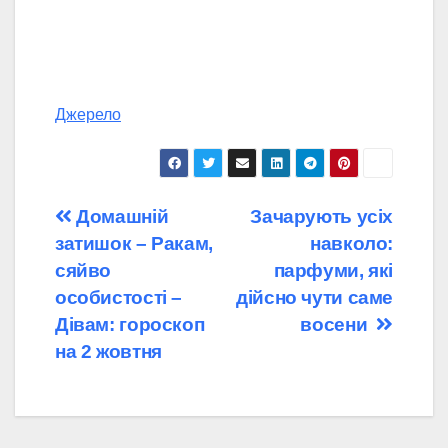
Джерело
Навігація
Домашній
Зачарують усіх
затишок – Ракам,
навколо:
записів
сяйво
парфуми, які
особистості –
дійсно чути саме
Дівам: гороскоп
восени
на 2 жовтня