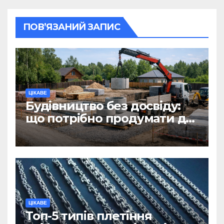
ПОВ’ЯЗАНИЙ ЗАПИС
ЦІКАВЕ
Будівництво без досвіду:
що потрібно продумати до
першої доставки на
ділянку
ЦІКАВЕ
Топ-5 типів плетіння