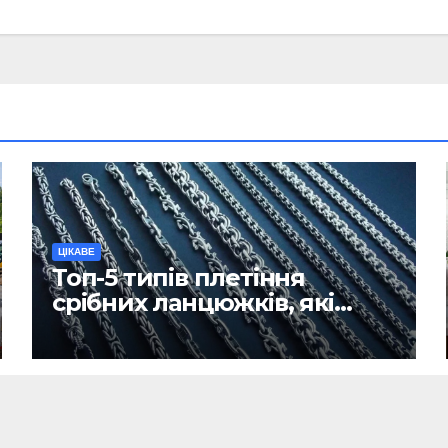
ЦІКАВЕ
Топ-5 типів плетіння
срібних ланцюжків, які
вважаються
найнадійнішими