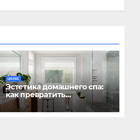
ЦІКАВЕ
Эстетика домашнего спа:
как превратить
ежедневную гигиену в
восстанавливающий
ритуал