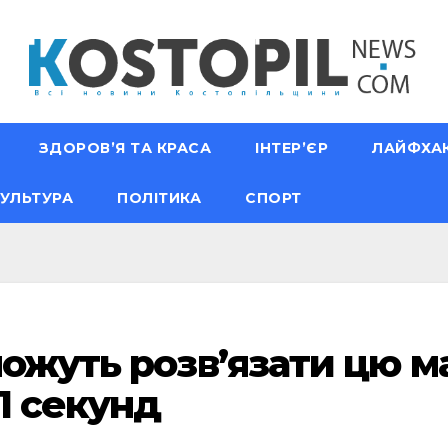
ЗДОРОВ’Я ТА КРАСА
ІНТЕР’ЄР
ЛАЙФХА
УЛЬТУРА
ПОЛІТИКА
СПОРТ
можуть розв’язати цю 
1 секунд