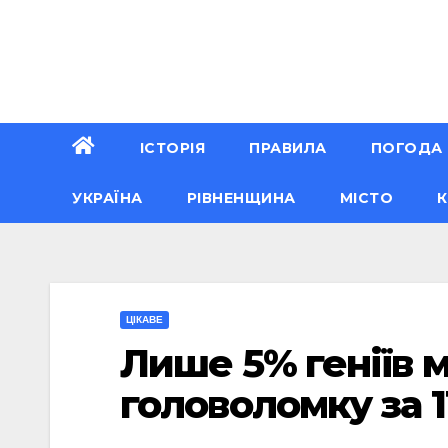
Перейти
до
вмісту
ІСТОРІЯ
ПРАВИЛА
ПОГОДА
УКРАЇНА
РІВНЕНЩИНА
МІСТО
К
ЦІКАВЕ
Лише 5% геніїв 
головоломку за 1