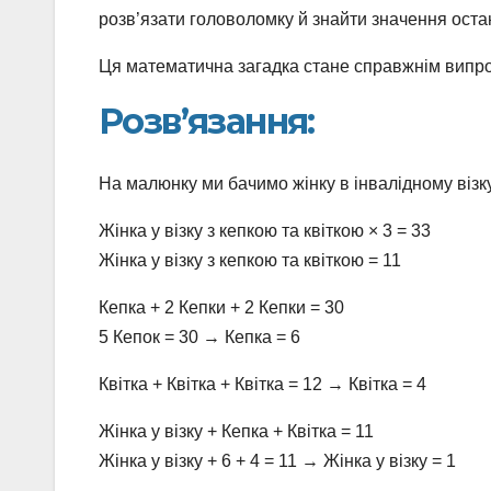
розв’язати головоломку й знайти значення остан
Ця математична загадка стане справжнім випро
Розв’язання:
На малюнку ми бачимо жінку в інвалідному візку
Жінка у візку з кепкою та квіткою × 3 = 33
Жінка у візку з кепкою та квіткою = 11
Кепка + 2 Кепки + 2 Кепки = 30
5 Кепок = 30 → Кепка = 6
Квітка + Квітка + Квітка = 12 → Квітка = 4
Жінка у візку + Кепка + Квітка = 11
Жінка у візку + 6 + 4 = 11 → Жінка у візку = 1