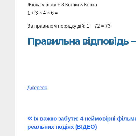
Жінка у візку + 3 Квітки × Кепка
1 + 3 × 4 × 6 =
За правилом порядку дій: 1 + 72 = 73
Правильна відповідь —
Джерело
Навігація
Їх важко забути: 4 неймовірні фільми
реальних подіях (ВІДЕО)
записів