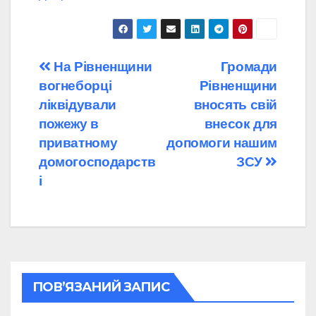
Навігація
На Рівненщини
Громади
вогнеборці
Рівненщини
записів
ліквідували
вносять свій
пожежу в
внесок для
приватному
допомоги нашим
домогосподарств
ЗСУ
і
ПОВ’ЯЗАНИЙ ЗАПИС