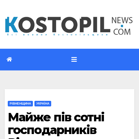
Перейти
до
вмісту
РІВНЕНЩИНА
УКРАЇНА
Майже пів сотні
господарників