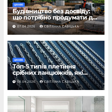
ЦІКАВЕ
Будівництво без досвіду:
що потрібно продумати до
першої доставки на
07.04.2026
СВІТЛАНА САВІЦЬКА
ділянку
ЦІКАВЕ
Топ-5 типів плетіння
срібних ланцюжків, які
вважаються
06.04.2026
СВІТЛАНА САВІЦЬКА
найнадійнішими