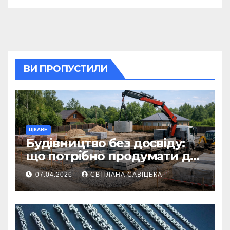
ВИ ПРОПУСТИЛИ
ЦІКАВЕ
Будівництво без досвіду:
що потрібно продумати до
першої доставки на
07.04.2026
СВІТЛАНА САВІЦЬКА
ділянку