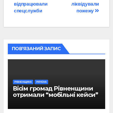
відпрацювали
ліквідували
спецслужби
пожежу
ПОВ’ЯЗАНИЙ ЗАПИС
РІВНЕНЩИНА
УКРАЇНА
Вісім громад Рівненщини
отримали “мобільні кейси”