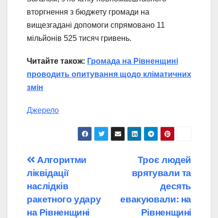
вторгнення з бюджету громади на
вищезгадані допомоги спрямовано 11
мільйонів 525 тисяч гривень.
Читайте також:
Громада на Рівненщині
проводить опитування щодо кліматичних
змін
Джерело
Навігація
Алгоритми
Троє людей
ліквідації
врятували та
записів
наслідків
десять
ракетного удару
евакуювали: на
на Рівненщині
Рівненщині