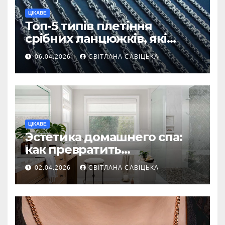
ЦІКАВЕ
Топ-5 типів плетіння
срібних ланцюжків, які
вважаються
06.04.2026
СВІТЛАНА САВІЦЬКА
найнадійнішими
ЦІКАВЕ
Эстетика домашнего спа:
как превратить
ежедневную гигиену в
02.04.2026
СВІТЛАНА САВІЦЬКА
восстанавливающий
ритуал