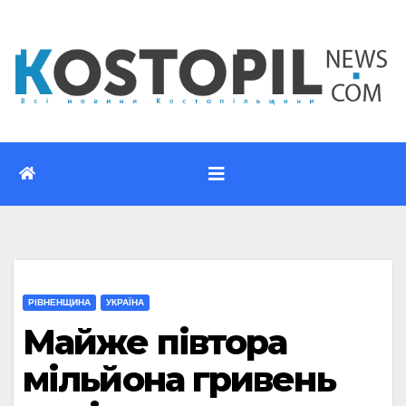
Перейти
до
вмісту
РІВНЕНЩИНА
УКРАЇНА
Майже півтора
мільйона гривень