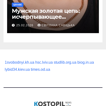
ЦІКАВЕ
Мужская золотая цепь:
исчерпывающее
руководство по выбору
25.02.2026
СВІТЛАНА САВІЦЬКА
статусного украшения
1svobodnyi.kh.ua
hsc.lviv.ua
studlib.org.ua
biog.in.ua
lybid34.kiev.ua
times.od.ua