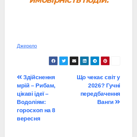
Джерело
Навігація
Здійснення
Що чекає світ у
мрій – Рибам,
2026? Гучні
записів
цікаві ідеї –
передбачення
Водоліям:
Ванги
гороскоп на 8
вересня