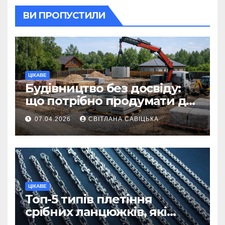
ВИ ПРОПУСТИЛИ
ЦІКАВЕ
Будівництво без досвіду:
що потрібно продумати до
першої доставки на
07.04.2026
СВІТЛАНА САВІЦЬКА
ділянку
ЦІКАВЕ
Топ-5 типів плетіння
срібних ланцюжків, які
вважаються