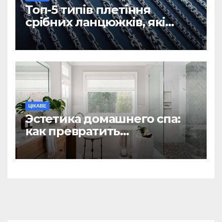
Топ-5 типів плетіння
срібних ланцюжків, які
вважаються
найнадійнішими
ЦІКАВЕ
Эстетика домашнего спа:
как превратить
ежедневную гигиену в
восстанавливающий
ритуал