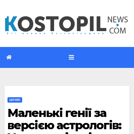
Перейти
до
вмісту
ЦІКАВЕ
Маленькі генії за
версією астрологів: