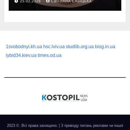
25.02.2026
СВІТЛАНА САВІЦЬКА
статусного украшения
1svobodnyi.kh.ua
hsc.lviv.ua
studlib.org.ua
biog.in.ua
lybid34.kiev.ua
times.od.ua
2023 ©. Всі права захищено.
|
З приводу питань реклами чи іншої