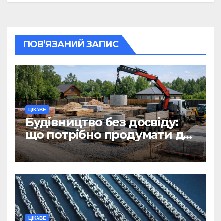
ПОВ’ЯЗАНИЙ ЗАПИС
ЦІКАВЕ
Будівництво без досвіду:
що потрібно продумати до
першої доставки на
ділянку
ЦІКАВЕ