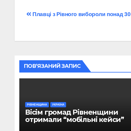
Навігація
Плавці з Рівного вибороли понад 30
записів
ПОВ’ЯЗАНИЙ ЗАПИС
РІВНЕНЩИНА
УКРАЇНА
Вісім громад Рівненщини
отримали “мобільні кейси”