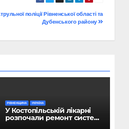
трульної поліції Рівненської області та
Дубенського району
РІВНЕНЩИНА
УКРАЇНА
У Костопільській лікарні
розпочали ремонт системи
гарячого водопостачання