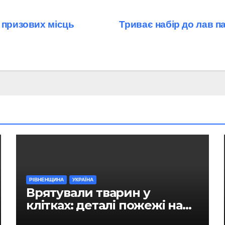
 призових місць
Триває набір до лав па
РІВНЕНЩИНА
УКРАЇНА
Врятували тварин у
клітках: деталі пожежі на
ринку в Рівному