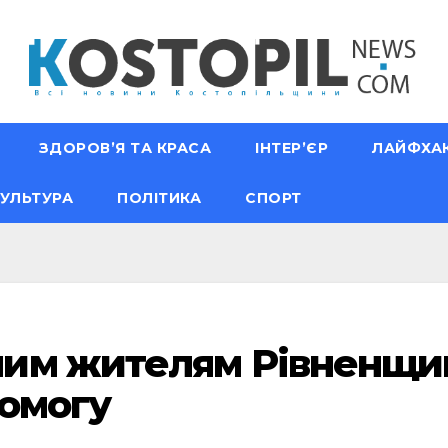
ЗДОРОВ’Я ТА КРАСА
ІНТЕР’ЄР
ЛАЙФХА
УЛЬТУРА
ПОЛІТИКА
СПОРТ
им жителям Рівненщин
помогу