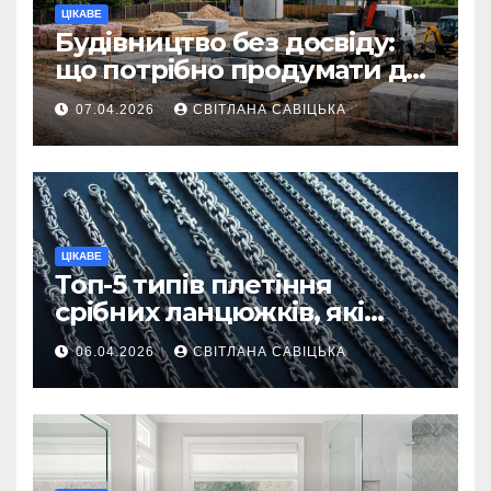
ЦІКАВЕ
Будівництво без досвіду:
що потрібно продумати до
першої доставки на
07.04.2026
СВІТЛАНА САВІЦЬКА
ділянку
ЦІКАВЕ
Топ-5 типів плетіння
срібних ланцюжків, які
вважаються
06.04.2026
СВІТЛАНА САВІЦЬКА
найнадійнішими