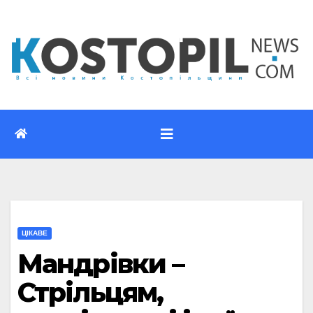
Перейти
до
вмісту
ЦІКАВЕ
Мандрівки –
Стрільцям,