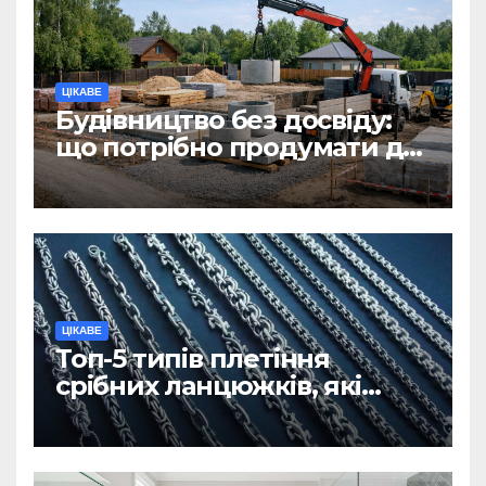
ЦІКАВЕ
Будівництво без досвіду:
що потрібно продумати до
першої доставки на
ділянку
ЦІКАВЕ
Топ-5 типів плетіння
срібних ланцюжків, які
вважаються
найнадійнішими