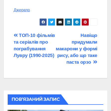
Джерело
Навігація
ТОП-10 фільмів
Навіщо
та серіалів про
придумали
записів
пограбування
макарони у формі
Лувру (1990-2025)
рису, або що таке
паста орзо
ПОВ’ЯЗАНИЙ ЗАПИС