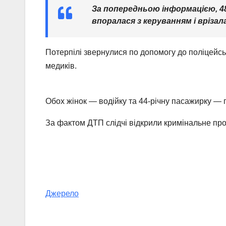
За попередньою інформацією, 48
впоралася з керуванням і врізала
Потерпілі звернулися по допомогу до поліцейс
медиків.
Обох жінок — водійку та 44-річну пасажирку — г
За фактом ДТП слідчі відкрили кримінальне про
Джерело