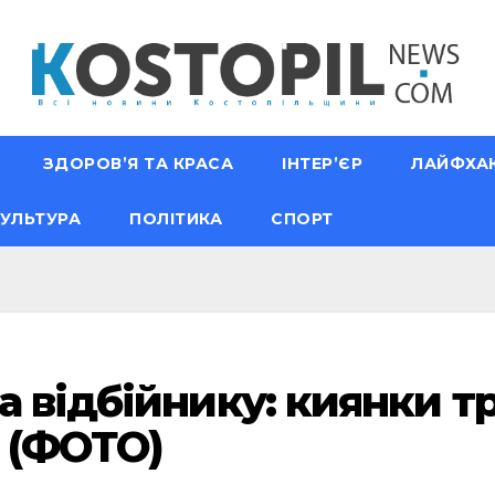
ЗДОРОВ’Я ТА КРАСА
ІНТЕР’ЄР
ЛАЙФХА
УЛЬТУРА
ПОЛІТИКА
СПОРТ
а відбійнику: киянки т
о (ФОТО)