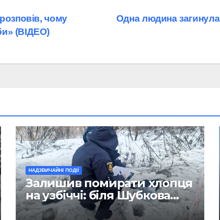
розповів, чому
Одна людина загинула,
и» (ВІДЕО)
НАДЗВИЧАЙНІ ПОДІЇ
Залишив помирати хлопця
на узбіччі: біля Шубкова
сталася смертельна ДТП