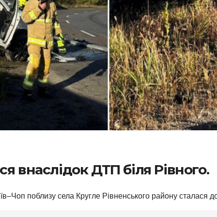
я внаслідок ДТП біля Рівного.
 Київ–Чоп поблизу села Кругле Рівненського району сталася 