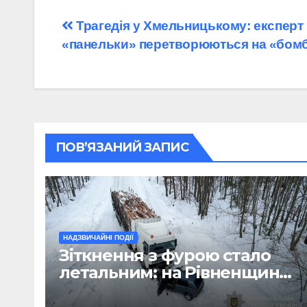
Навігація
Трагедія у Хмельницькому: експерт 
«панельки» перетворюються на «бомб
записів
ПОВ’ЯЗАНИЙ ЗАПИС
НАДЗВИЧАЙНІ ПОДІЇ
Зіткнення з фурою стало
летальним: на Рівненщині
загинув водій легковика