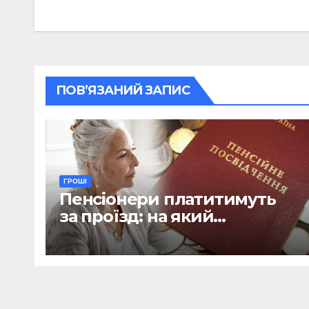
записів
ПОВ’ЯЗАНИЙ ЗАПИС
ГРОШІ
Пенсіонери платитимуть
за проїзд: на який
транспорт не діятиме
пільга