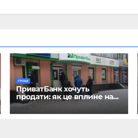
ГРОШІ
ПриватБанк хочуть
продати: як це вплине на
отримання зарплат, пенсій
і стипендій