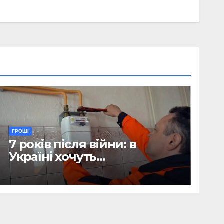
ГРОШІ
7 років після війни: в
Україні хочуть
відтермінувати
встановлення лічильників
для квартир, де є тільки
газова плита