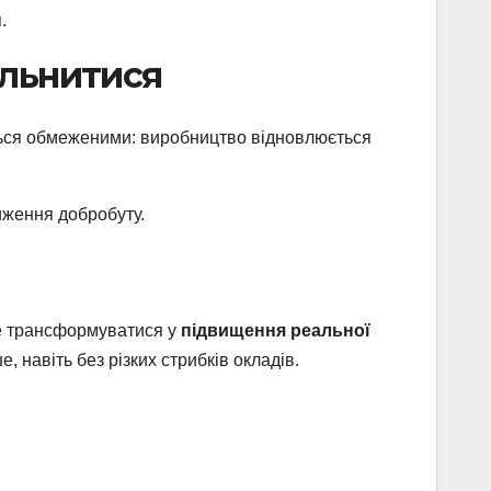
.
ільнитися
ються обмеженими: виробництво відновлюється
ниження добробуту.
же трансформуватися у
підвищення реальної
 навіть без різких стрибків окладів.