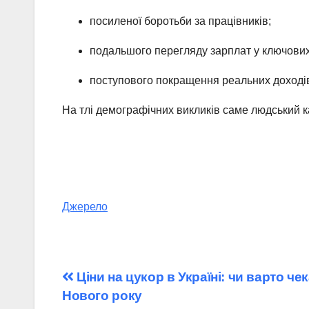
посиленої боротьби за працівників;
подальшого перегляду зарплат у ключових
поступового покращення реальних доході
На тлі демографічних викликів саме людський 
Джерело
Навігація
Ціни на цукор в Україні: чи варто ч
Нового року