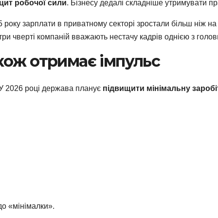
цит робочої сили
. Бізнесу дедалі складніше утримувати пр
5 року зарплати в приватному секторі зростали більш ніж н
три чверті компаній вважають нестачу кадрів однією з голо
кож отримає імпульс
 У 2026 році держава планує
підвищити мінімальну заробі
до «мінімалки».