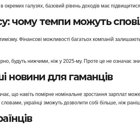
 в окремих галузях, базовий рівень доходів має підвищитися
у: чому темпи можуть спов
птимізму. Фінансові можливості багатьох компаній залиша
ірно, будуть нижчими, ніж у 2025-му. Проте це не означає з
ші новини для гаманців
ачає, що навіть помірне номінальне зростання зарплат мо
ловами, українці зможуть дозволити собі більше, ніж раніше,
раїнців