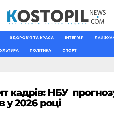
ЗДОРОВ’Я ТА КРАСА
ІНТЕР’ЄР
ЛАЙФХА
УЛЬТУРА
ПОЛІТИКА
СПОРТ
цит кадрів: НБУ прогно
в у 2026 році