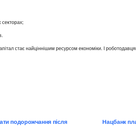
 секторах;
в.
капітал стає найціннішим ресурсом економіки. І роботодавц
екати подорожчання після
Нацбанк пла