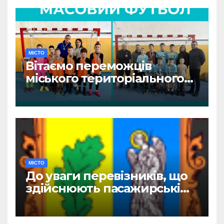
МІСТО
Вітаємо переможців
міського територіального
етапу змагань «Пліч-о-пліч:
Всеукраїнські шкільні ліги»
МІСТО
До уваги перевізників, що
здійснюють пасажирські
перевезення