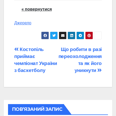
« повернутися
Джерело
Навігація
Костопіль
Що робити в разі
приймає
переохолодження
записів
чемпіонат України
та як його
з баскетболу
уникнути
ПОВ’ЯЗАНИЙ ЗАПИС