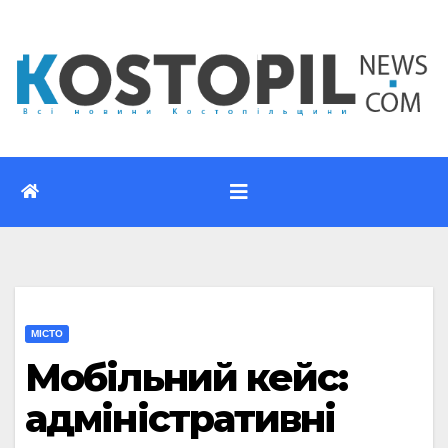
Перейти
до
вмісту
МІСТО
Мобільний кейс:
адміністративні