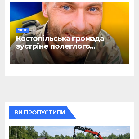
МІСТО
Костопільська громада
зустріне полеглого
головного сержанта Сергія
Василюка
ВИ ПРОПУСТИЛИ