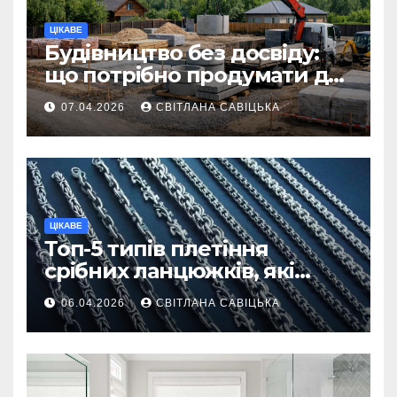
ЦІКАВЕ
Будівництво без досвіду:
що потрібно продумати до
першої доставки на
07.04.2026
СВІТЛАНА САВІЦЬКА
ділянку
ЦІКАВЕ
Топ-5 типів плетіння
срібних ланцюжків, які
вважаються
06.04.2026
СВІТЛАНА САВІЦЬКА
найнадійнішими