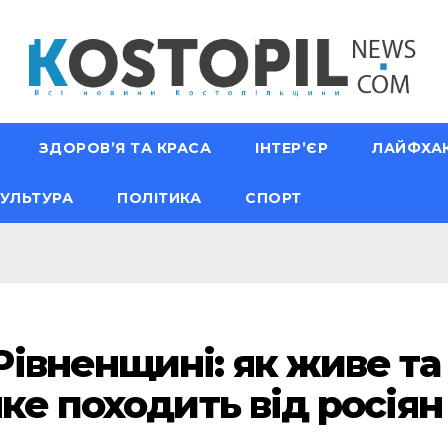
ЗДОРОВ’Я ТА КРАСА
ІНТЕР’ЄР
ЛАЙФХА
УЛЬТУРА
ПОЛІТИКА
СПОРТ
івненщині: як живе та
ке походить від росіян