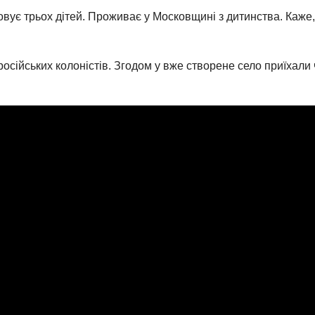
овує трьох дітей. Проживає у Московщині з дитинства. Каже, ж
сійських колоністів. Згодом у вже створене село приїхали 