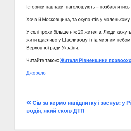
Історики навпаки, наголошують – позбавлятись в
Хоча й Московщина, та окупантів у маленькому 
У селі трохи більше ніж 20 жителів. Люди кажуть
жити щасливо у Щасливому і під мирним небом. 
Верховної ради України.
Читайте також:
Жителя Рівненщини правоохор
Джерело
Навігація
Сів за кермо напідпитку і заснув: у
водія, який скоїв ДТП
записів