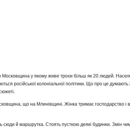
ло Московщина у якому живе трохи більш як 20 людей. Насел
ються російської колоніальної політики. Що про це думають
сюжеті.
сковщина, що на Млинівщині. Жінка тримає господарство і вл
дить сюди й маршрутка. Стоять пусткою деякі будинки. Змін 