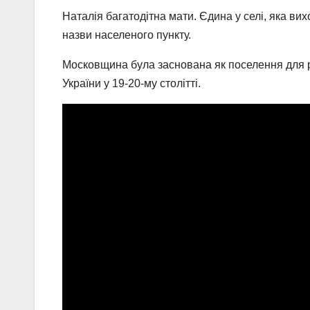
Наталія багатодітна мати. Єдина у селі, яка вих
назви населеного пункту.
Московщина була заснована як поселення для ро
України у 19-20-му столітті.