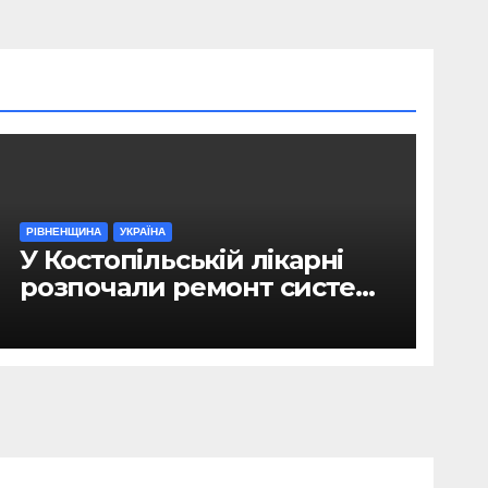
РІВНЕНЩИНА
УКРАЇНА
У Костопільській лікарні
розпочали ремонт системи
гарячого водопостачання