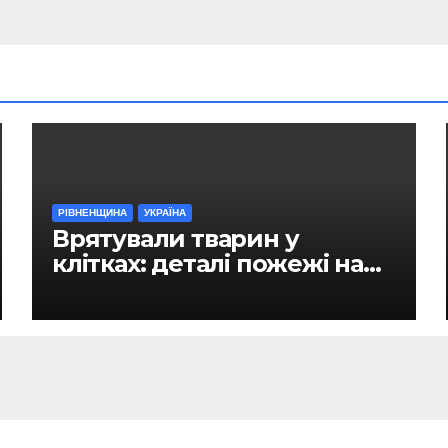
РІВНЕНЩИНА
УКРАЇНА
Врятували тварин у
клітках: деталі пожежі на
ринку в Рівному