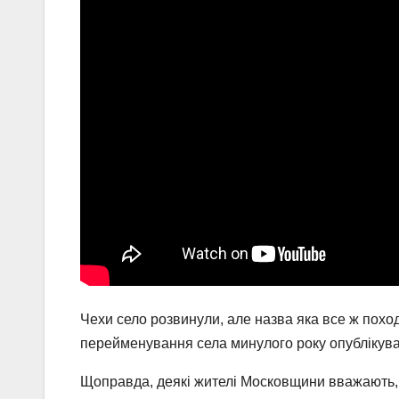
Чехи село розвинули, але назва яка все ж поход
перейменування села минулого року опублікувал
Щоправда, деякі жителі Московщини вважають, 