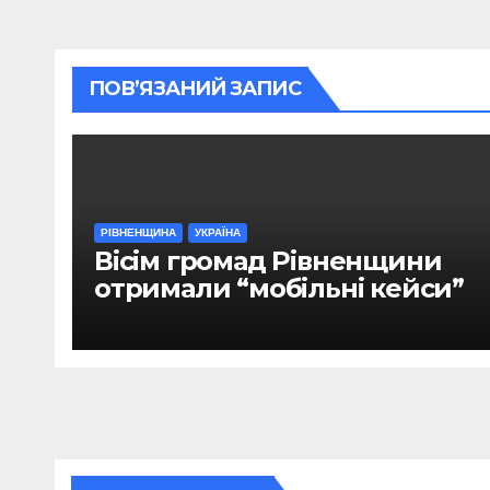
ПОВ’ЯЗАНИЙ ЗАПИС
РІВНЕНЩИНА
УКРАЇНА
Вісім громад Рівненщини
отримали “мобільні кейси”