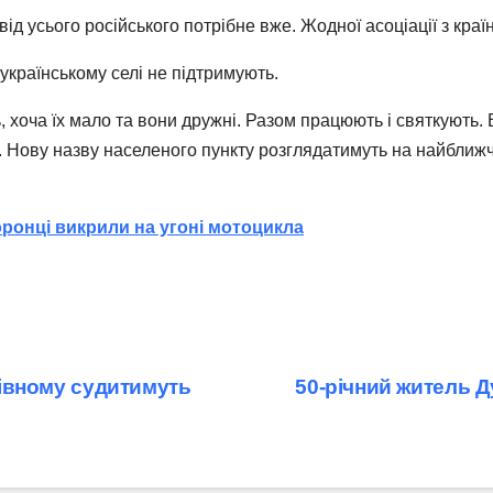
ід усього російського потрібне вже. Жодної асоціації з краї
українському селі не підтримують.
, хоча їх мало та вони дружні. Разом працюють і святкують. 
Нову назву населеного пункту розглядатимуть на найближчій
онці викрили на угоні мотоцикла
 Рівному судитимуть
50-річний житель 