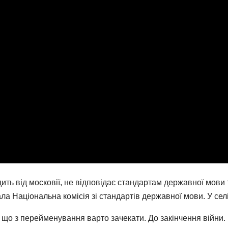
ить від московії, не відповідає стандартам державної мови 
а Національна комісія зі стандартів державної мови. У сел
що з перейменування варто зачекати. До закінчення війни.