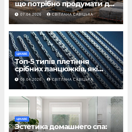
що потрібно продумати до
першої доставки на
07.04.2026
СВІТЛАНА САВІЦЬКА
ділянку
ЦІКАВЕ
Топ-5 типів плетіння
срібних ланцюжків, які
вважаються
06.04.2026
СВІТЛАНА САВІЦЬКА
найнадійнішими
ЦІКАВЕ
Эстетика домашнего спа: