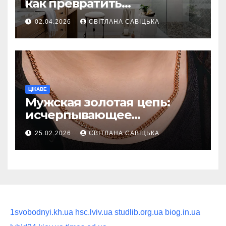
как превратить
ежедневную гигиену в
02.04.2026
СВІТЛАНА САВІЦЬКА
восстанавливающий
ритуал
ЦІКАВЕ
Мужская золотая цепь:
исчерпывающее
руководство по выбору
25.02.2026
СВІТЛАНА САВІЦЬКА
статусного украшения
1svobodnyi.kh.ua
hsc.lviv.ua
studlib.org.ua
biog.in.ua