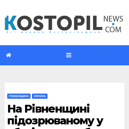
Перейти
до
вмісту
РІВНЕНЩИНА
УКРАЇНА
На Рівненщині
підозрюваному у