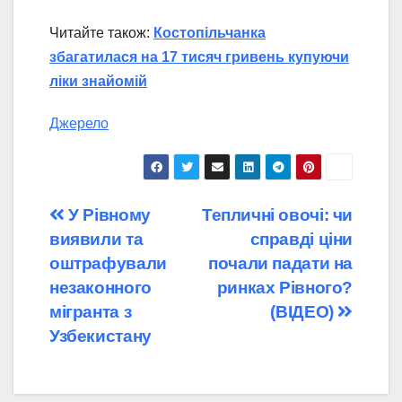
Читайте також:
Костопільчанка
збагатилася на 17 тисяч гривень купуючи
ліки знайомій
Джерело
Навігація
У Рівному
Тепличні овочі: чи
виявили та
справді ціни
записів
оштрафували
почали падати на
незаконного
ринках Рівного?
мігранта з
(ВІДЕО)
Узбекистану