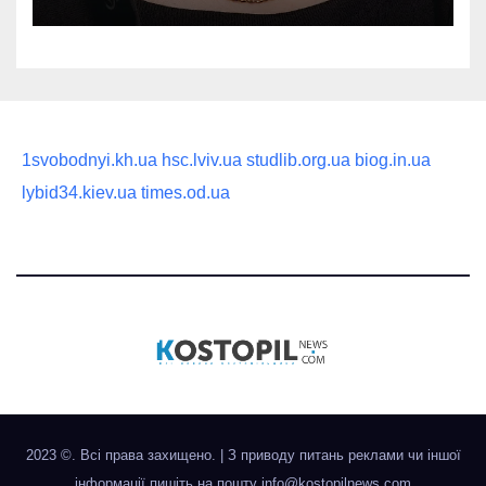
статусного украшения
1svobodnyi.kh.ua
hsc.lviv.ua
studlib.org.ua
biog.in.ua
lybid34.kiev.ua
times.od.ua
2023 ©. Всі права захищено.
|
З приводу питань реклами чи іншої
інформації пишіть на пошту
info@kostopilnews.com