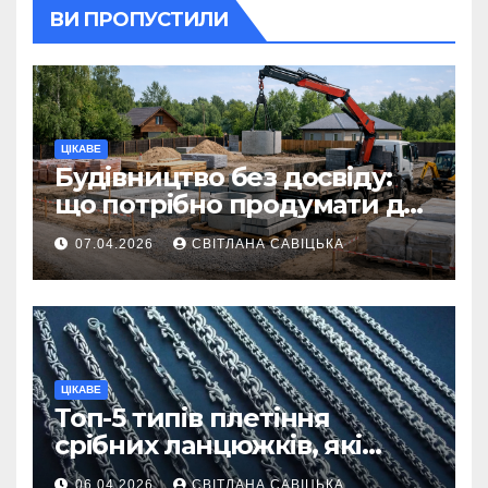
ВИ ПРОПУСТИЛИ
ЦІКАВЕ
Будівництво без досвіду:
що потрібно продумати до
першої доставки на
07.04.2026
СВІТЛАНА САВІЦЬКА
ділянку
ЦІКАВЕ
Топ-5 типів плетіння
срібних ланцюжків, які
вважаються
06.04.2026
СВІТЛАНА САВІЦЬКА