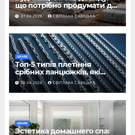
що потрібно продумати до
першої доставки на
07.04.2026
СВІТЛАНА САВІЦЬКА
ділянку
ЦІКАВЕ
Топ-5 типів плетіння
срібних ланцюжків, які
вважаються
06.04.2026
СВІТЛАНА САВІЦЬКА
найнадійнішими
ЦІКАВЕ
Эстетика домашнего спа: