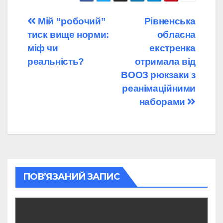
Навігація
Мій “робочий”
Рівненська
тиск вище норми:
обласна
записів
міф чи
екстренка
реальність?
отримала від
ВООЗ рюкзаки з
реанімаційними
наборами
ПОВ’ЯЗАНИЙ ЗАПИС