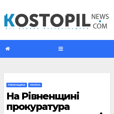
Перейти
до
вмісту
РІВНЕНЩИНА
УКРАЇНА
На Рівненщині
прокуратура