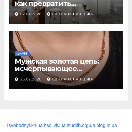
как превратить
ежедневную гигиену в
02.04.2026
СВІТЛАНА САВІЦЬКА
восстанавливающий
ритуал
ЦІКАВЕ
Мужская золотая цепь:
исчерпывающее
руководство по выбору
25.02.2026
СВІТЛАНА САВІЦЬКА
статусного украшения
1svobodnyi.kh.ua
hsc.lviv.ua
studlib.org.ua
biog.in.ua