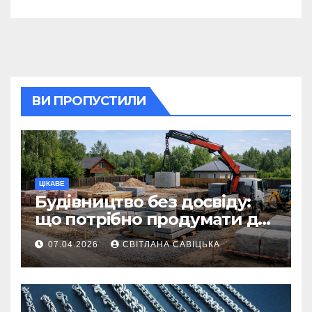
ВИ ПРОПУСТИЛИ
ЦІКАВЕ
Будівництво без досвіду:
що потрібно продумати до
першої доставки на
07.04.2026
СВІТЛАНА САВІЦЬКА
ділянку