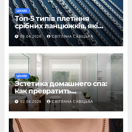
ЦІКАВЕ
Топ-5 типів плетіння
срібних ланцюжків, які
вважаються
06.04.2026
СВІТЛАНА САВІЦЬКА
найнадійнішими
ЦІКАВЕ
Эстетика домашнего спа:
как превратить
ежедневную гигиену в
02.04.2026
СВІТЛАНА САВІЦЬКА
восстанавливающий
ритуал