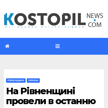
Перейти
до
вмісту
РІВНЕНЩИНА
УКРАЇНА
На Рівненщині
провели в останню