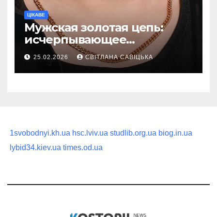
ЦІКАВЕ
Мужская золотая цепь:
исчерпывающее
руководство по выбору
25.02.2026
СВІТЛАНА САВІЦЬКА
статусного украшения
1svobodnyi.kh.ua
hsc.lviv.ua
studlib.org.ua
biog.in.ua
lybid34.kiev.ua
times.od.ua