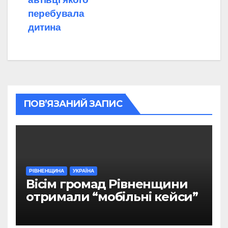
перебувала
дитина
ПОВ’ЯЗАНИЙ ЗАПИС
РІВНЕНЩИНА
УКРАЇНА
Вісім громад Рівненщини
отримали “мобільні кейси”