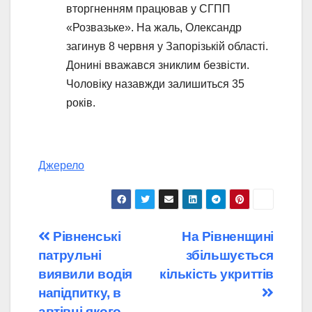
вторгненням працював у СГПП
«Розвазьке». На жаль, Олександр
загинув 8 червня у Запорізькій області.
Донині вважався зниклим безвісти.
Чоловіку назавжди залишиться 35
років.
Джерело
Навігація
Рівненські
На Рівненщині
патрульні
збільшується
записів
виявили водія
кількість укриттів
напідпитку, в
автівці якого