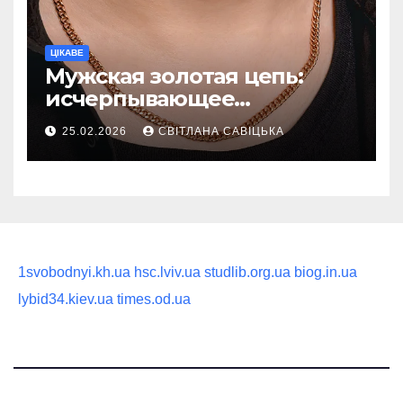
ЦІКАВЕ
Мужская золотая цепь:
исчерпывающее
руководство по выбору
25.02.2026
СВІТЛАНА САВІЦЬКА
статусного украшения
1svobodnyi.kh.ua
hsc.lviv.ua
studlib.org.ua
biog.in.ua
lybid34.kiev.ua
times.od.ua