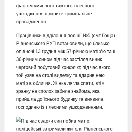
фактом умисного тяжкого тілесного
ушкодження відкрите кримінальне
провадження.
Працівники відділення поліції №5 (смт Гоща)
Рівненського РУП встановили, що близько
опівночі 13 грудня між 57-річною матір’ю та її
36-річним сином під час застілля виник
черговий побутовий конфлікт, під час якого
той узяв на столі виделку та вдарив нею
матір в обличчя. Жінка лягла спати, втім
зранку на сполох забила знайома, яка
прийшла до їхнього будинку та виявила
господиню із тілесними ушкодженнями.