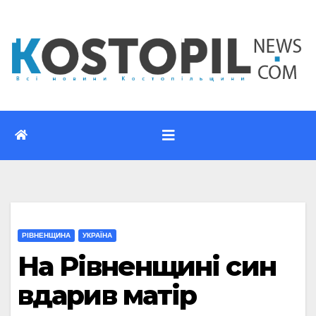
Перейти
до
вмісту
РІВНЕНЩИНА
УКРАЇНА
На Рівненщині син
вдарив матір