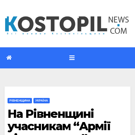
Перейти
до
вмісту
РІВНЕНЩИНА
УКРАЇНА
На Рівненщині
учасникам “Армії