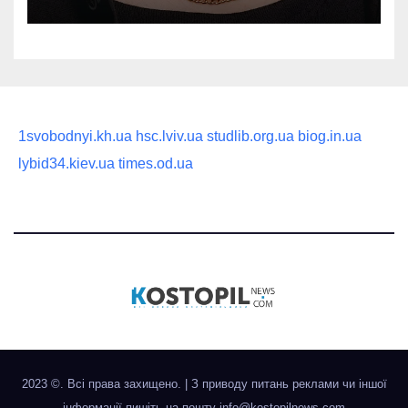
статусного украшения
1svobodnyi.kh.ua
hsc.lviv.ua
studlib.org.ua
biog.in.ua
lybid34.kiev.ua
times.od.ua
2023 ©. Всі права захищено.
|
З приводу питань реклами чи іншої
інформації пишіть на пошту
info@kostopilnews.com