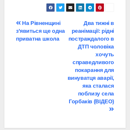
Навігація
На Рівненщині
Два тижні в
з’явиться ще одна
реанімації: рідні
записів
приватна школа
постраждалого в
ДТП чоловіка
хочуть
справедливого
покарання для
винуватця аварії,
яка сталася
поблизу села
Горбаків (ВІДЕО)