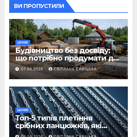
ВИ ПРОПУСТИЛИ
ЦІКАВЕ
Будівництво без досвіду:
що потрібно продумати до
першої доставки на
07.04.2026
СВІТЛАНА САВІЦЬКА
ділянку
ЦІКАВЕ
Топ-5 типів плетіння
срібних ланцюжків, які
вважаються
06.04.2026
СВІТЛАНА САВІЦЬКА