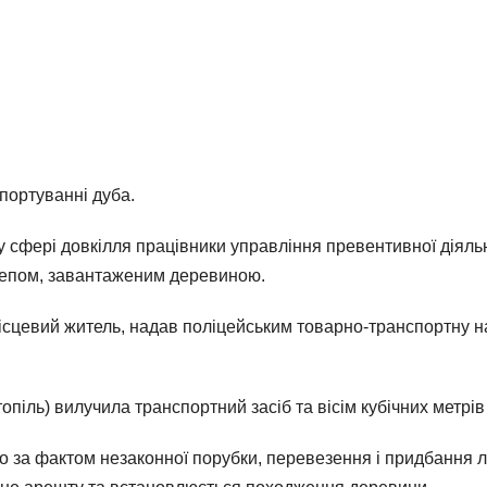
портуванні дуба.
 у сфері довкілля працівники управління превентивної діяльн
ичепом, завантаженим деревиною.
 місцевий житель, надав поліцейським товарно-транспортну н
піль) вилучила транспортний засіб та вісім кубічних метрів
 за фактом незаконної порубки, перевезення і придбання ліс