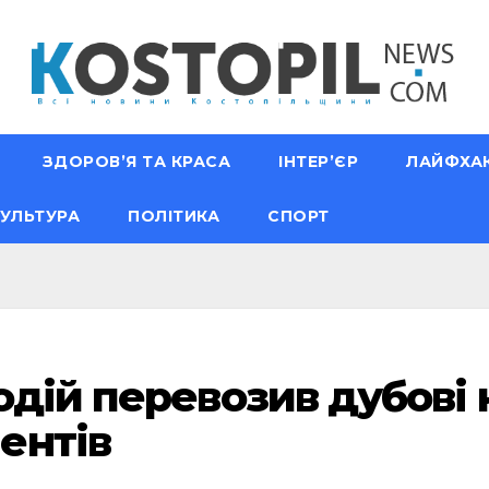
ЗДОРОВ’Я ТА КРАСА
ІНТЕР’ЄР
ЛАЙФХА
УЛЬТУРА
ПОЛІТИКА
СПОРТ
одій перевозив дубові 
ентів