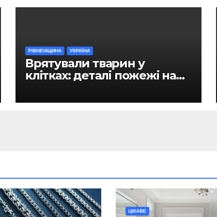
РІВНЕНЩИНА
УКРАЇНА
Врятували тварин у
клітках: деталі пожежі на
ринку в Рівному
ЦІКАВЕ