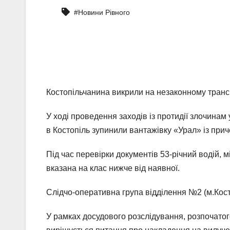
#Новини Рівного
Костопільчанина викрили на незаконному транс
У ході проведення заходів із протидії злочинам
в Костопіль зупинили вантажівку «Урал» із пр
Під час перевірки документів 53-річний водій,
вказана на клас нижче від наявної.
Слідчо-оперативна група відділення №2 (м.Косто
У рамках досудового розслідування, розпочатого