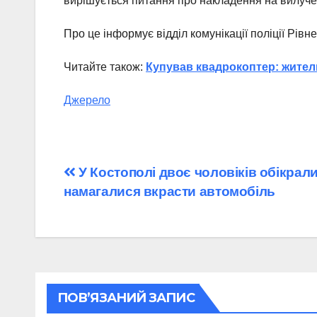
вирішується питання про накладення на вилуч
Про це інформує відділ комунікації поліції Рівне
Читайте також:
Купував квадрокоптер: жител
Джерело
Навігація
У Костополі двоє чоловіків обікрали
намагалися вкрасти автомобіль
записів
ПОВ’ЯЗАНИЙ ЗАПИС