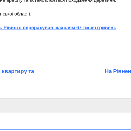
ене арешту та встановлюється походження деревини.
нської області.
ь Рівного перерахував шахраям 67 тисяч гривень
 квартиру та
На Рівне