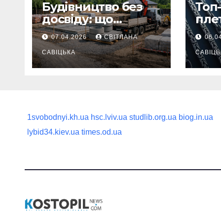
Будівництво без
Топ-
досвіду: що
пле
потрібно
ланц
07.04.2026
СВІТЛАНА
06.0
продумати до
вва
першої доставки
САВІЦЬКА
най
САВІЦЬ
на ділянку
1svobodnyi.kh.ua
hsc.lviv.ua
studlib.org.ua
biog.in.ua
lybid34.kiev.ua
times.od.ua