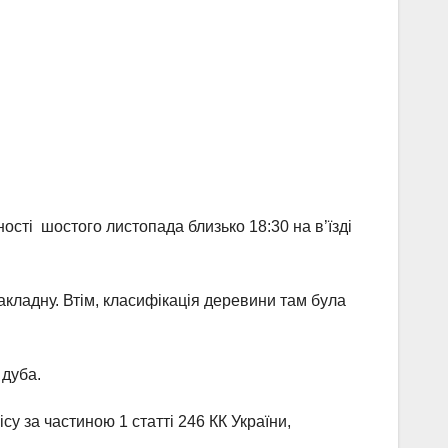
ості шостого листопада близько 18:30 на в’їзді
акладну. Втім, класифікація деревини там була
 дуба.
у за частиною 1 статті 246 КК України,