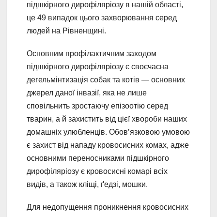
підшкірного дирофіляріозу в нашій області,
це 49 випадок цього захворювання серед
людей на Рівненщині.
Основним профілактичним заходом
підшкірного дирофіляріозу є своєчасна
дегельмінтизація собак та котів — основних
джерел даної інвазії, яка не лише
сповільнить зростаючу епізоотію серед
тварин, а й захистить від цієї хвороби наших
домашніх улюбленців. Обов’язковою умовою
є захист від нападу кровосисних комах, адже
основними переносниками підшкірного
дирофіляріозу є кровосисні комарі всіх
видів, а також кліщі, ґедзі, мошки.
Для недопущення проникнення кровосисних