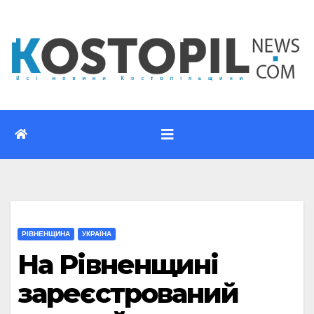
Перейти
до
вмісту
РІВНЕНЩИНА
УКРАЇНА
На Рівненщині
зареєстрований