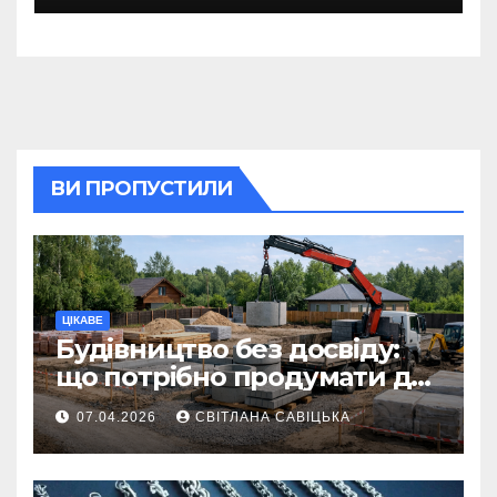
ВИ ПРОПУСТИЛИ
ЦІКАВЕ
Будівництво без досвіду:
що потрібно продумати до
першої доставки на
07.04.2026
СВІТЛАНА САВІЦЬКА
ділянку