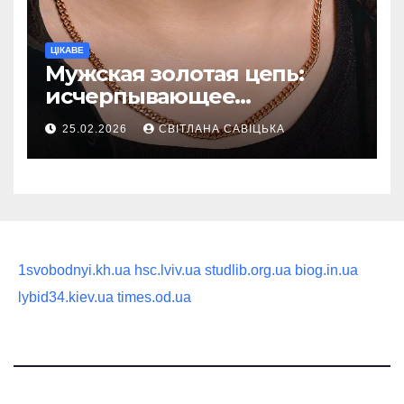
ЦІКАВЕ
Мужская золотая цепь:
исчерпывающее
руководство по выбору
25.02.2026
СВІТЛАНА САВІЦЬКА
статусного украшения
1svobodnyi.kh.ua
hsc.lviv.ua
studlib.org.ua
biog.in.ua
lybid34.kiev.ua
times.od.ua