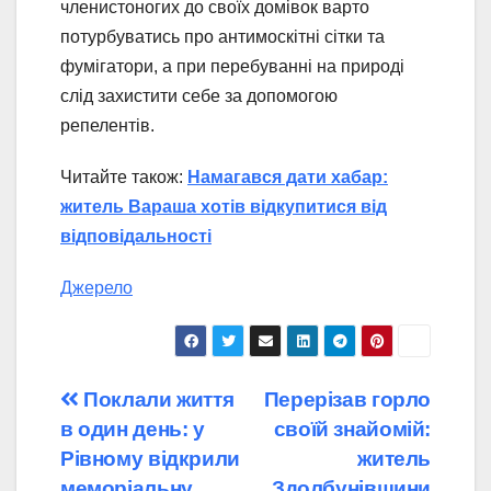
членистоногих до своїх домівок варто
потурбуватись про антимоскітні сітки та
фумігатори, а при перебуванні на природі
слід захистити себе за допомогою
репелентів.
Читайте також:
Намагався дати хабар:
житель Вараша хотів відкупитися від
відповідальності
Джерело
Навігація
Поклали життя
Перерізав горло
в один день: у
своїй знайомій:
записів
Рівному відкрили
житель
меморіальну
Здолбунівщини