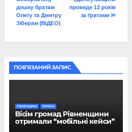
дошку братам
проведе 12 років
Олегу та Дмитру
за ґратами
Зіберам (ВІДЕО)
ПОВ’ЯЗАНИЙ ЗАПИС
РІВНЕНЩИНА
УКРАЇНА
Вісім громад Рівненщини
отримали “мобільні кейси”