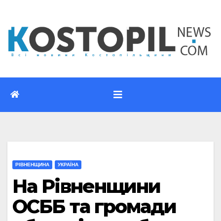
Перейти
до
вмісту
РІВНЕНЩИНА
УКРАЇНА
На Рівненщини
ОСББ та громади