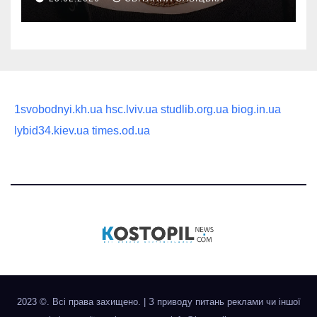
статусного украшения
1svobodnyi.kh.ua
hsc.lviv.ua
studlib.org.ua
biog.in.ua
lybid34.kiev.ua
times.od.ua
2023 ©. Всі права захищено.
|
З приводу питань реклами чи іншої