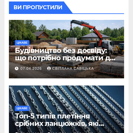
ВИ ПРОПУСТИЛИ
ЦІКАВЕ
Будівництво без досвіду:
що потрібно продумати до
першої доставки на
07.04.2026
СВІТЛАНА САВІЦЬКА
ділянку
ЦІКАВЕ
Топ-5 типів плетіння
срібних ланцюжків, які
вважаються