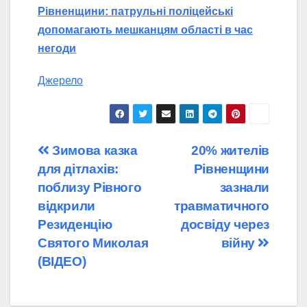
Рівненщини: патрульні поліцейські
допомагають мешканцям області в час
негоди
Джерело
Навігація
Зимова казка
20% жителів
для дітлахів:
Рівненщини
записів
поблизу Рівного
зазнали
відкрили
травматичного
Резиденцію
досвіду через
Святого Миколая
війну
(ВІДЕО)