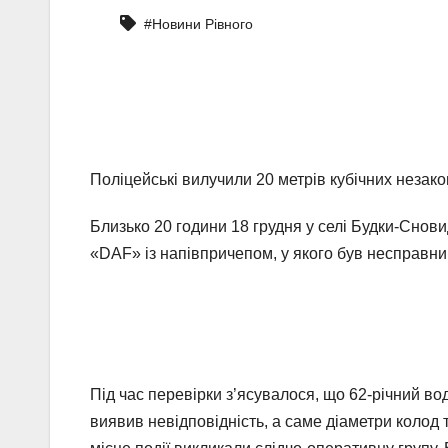
#Новини Рівного
Поліцейські вилучили 20 метрів кубічних незак
Близько 20 години 18 грудня у селі Будки-Снов
«DAF» із напівпричепом, у якого був несправни
Під час перевірки з’ясувалося, що 62-річний в
виявив невідповідність, а саме діаметри колод