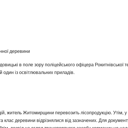
онної деревини
идовицькі в поле зору поліцейського офіцера Рокитнівської
й один із освітлювальних приладів.
одій, житель Житомирщини перевозить лісопродукцію. Утім, 
 та клас деревини відрізнялися від зазначених. Для докум