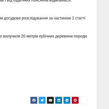
ав і від будь-яких пояснень відмовився.
и досудове розслідування за частиною 1 статті
ого вилучили 20 метрів кубічних деревини породи