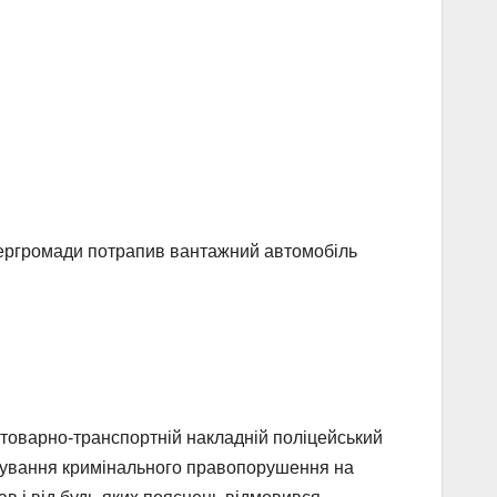
 тергромади потрапив вантажний автомобіль
у товарно-транспортній накладній поліцейський
ентування кримінального правопорушення на