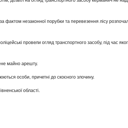
 Втім, дозвіл на огляд транспортного засобу керманич не над
а фактом незаконної порубки та перевезення лісу розпочал
поліцейські провели огляд транспортного засобу, під час як
ене майно арешту.
ються особи, причетні до скоєного злочину.
Рівненської області.