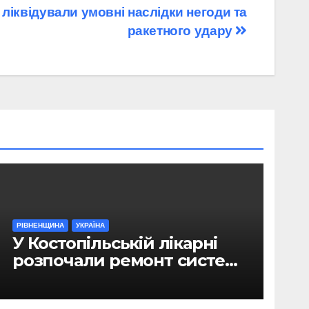
 ліквідували умовні наслідки негоди та
ракетного удару
РІВНЕНЩИНА
УКРАЇНА
У Костопільській лікарні
розпочали ремонт системи
гарячого водопостачання