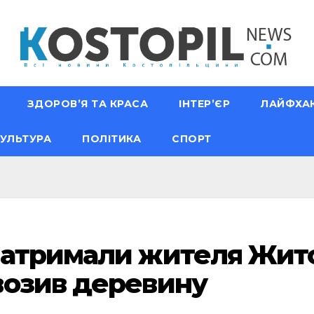
ЗДОРОВ’Я ТА КРАСА
ІНТЕР’ЄР
ЛАЙФХА
УЛЬТУРА
ПОЛІТИКА
СПОРТ
затримали жителя Жит
возив деревину