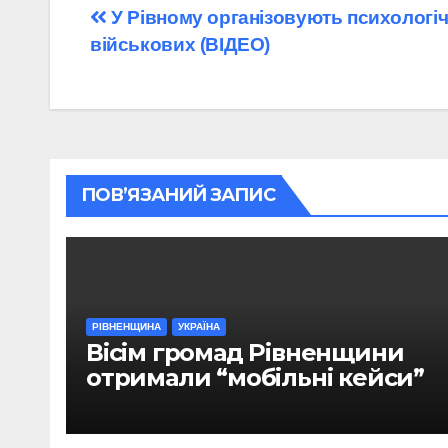
Навігація
У Рівному організовують психологіч
військових (ВІДЕО)
записів
ПОВ’ЯЗАНИЙ ЗАПИС
РІВНЕНЩИНА
УКРАЇНА
Вісім громад Рівненщини
отримали “мобільні кейси”