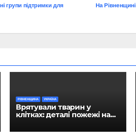
ні групи підтримки для
На Рівненщині
РІВНЕНЩИНА
УКРАЇНА
Врятували тварин у
клітках: деталі пожежі на
ринку в Рівному