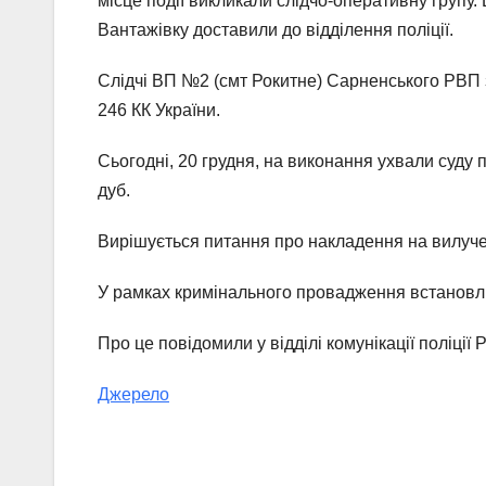
місце події викликали слідчо-оперативну групу.
Вантажівку доставили до відділення поліції.
Слідчі ВП №2 (смт Рокитне) Сарненського РВП з
246 КК України.
Сьогодні, 20 грудня, на виконання ухвали суду 
дуб.
Вирішується питання про накладення на вилуч
У рамках кримінального провадження встановлю
Про це повідомили у відділі комунікації поліції 
Джерело