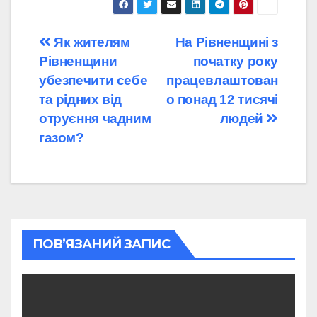
Навігація
Як жителям
На Рівненщині з
Рівненщини
початку року
записів
убезпечити себе
працевлаштован
та рідних від
о понад 12 тисячі
отруєння чадним
людей
газом?
ПОВ’ЯЗАНИЙ ЗАПИС