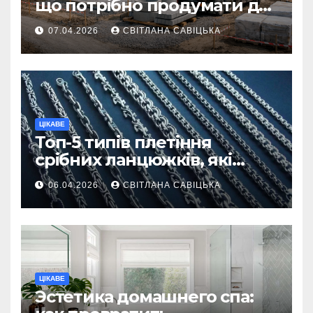
що потрібно продумати до
першої доставки на
07.04.2026
СВІТЛАНА САВІЦЬКА
ділянку
ЦІКАВЕ
Топ-5 типів плетіння
срібних ланцюжків, які
вважаються
06.04.2026
СВІТЛАНА САВІЦЬКА
найнадійнішими
ЦІКАВЕ
Эстетика домашнего спа: