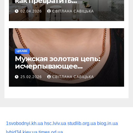
как превратить
ежедневную гигиену в
02.04.2026
СВІТЛАНА САВІЦЬКА
восстанавливающий
ритуал
ЦІКАВЕ
Мужская золотая цепь:
исчерпывающее
руководство по выбору
25.02.2026
СВІТЛАНА САВІЦЬКА
статусного украшения
1svobodnyi.kh.ua
hsc.lviv.ua
studlib.org.ua
biog.in.ua
lybid34.kiev.ua
times.od.ua