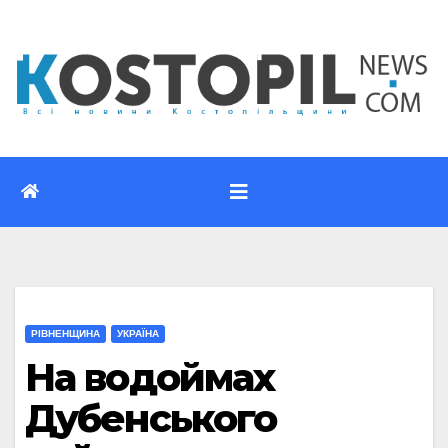
Перейти
до
вмісту
РІВНЕНЩИНА
УКРАЇНА
На водоймах
Дубенського