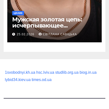
ЦІКАВЕ
Мужская золотая цепь:
исчерпывающее
руководство по выбору
25.02.2026
СВІТЛАНА САВІЦЬКА
статусного украшения
1svobodnyi.kh.ua
hsc.lviv.ua
studlib.org.ua
biog.in.ua
lybid34.kiev.ua
times.od.ua