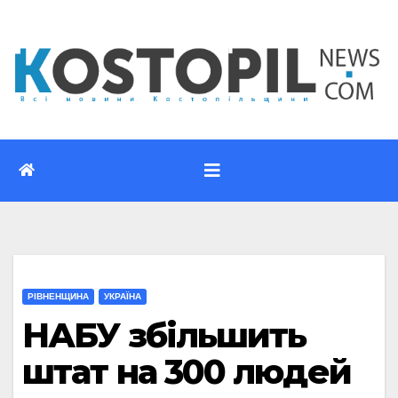
Перейти
до
вмісту
РІВНЕНЩИНА
УКРАЇНА
НАБУ збільшить
штат на 300 людей