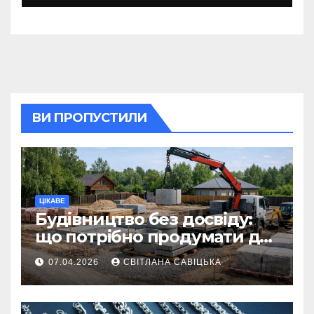
ВИ ПРОПУСТИЛИ
ЦІКАВЕ
Будівництво без досвіду:
що потрібно продумати до
першої доставки на
07.04.2026
СВІТЛАНА САВІЦЬКА
ділянку