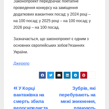
Законопроект передбачає поетапне
проведення конкурсу на заміщення
додаткових вакантних посад: у 2024 році –
на 100 посад; у 2025 році – на 100 посад; у
2026 році – на 100 посад.
Зазначається, що законопроект є одним з
основних європейських зобов?язаннях
України.
Джерело
Навігація
У Корці
Зубрів, які
вантажівка на
перебувають на
записів
смерть збила
межі зникнення,
велосипедиста
планують