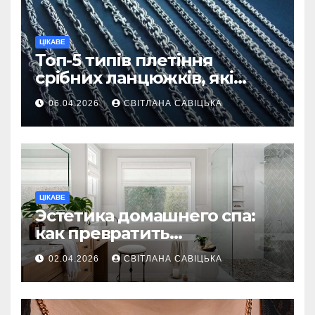
ЦІКАВЕ
Топ-5 типів плетіння
срібних ланцюжків, які
вважаються
06.04.2026
СВІТЛАНА САВІЦЬКА
найнадійнішими
ЦІКАВЕ
Эстетика домашнего спа:
как превратить
ежедневную гигиену в
02.04.2026
СВІТЛАНА САВІЦЬКА
восстанавливающий
ритуал