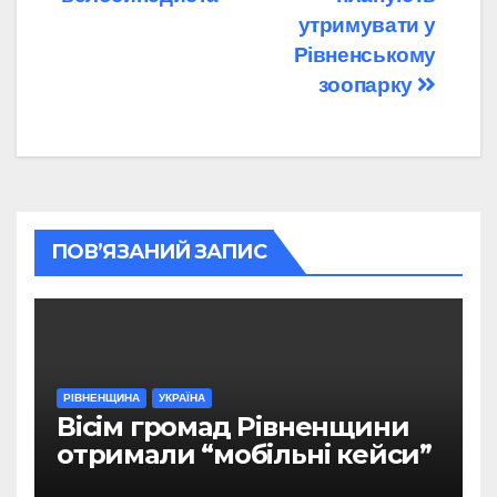
утримувати у
Рівненському
зоопарку
ПОВ’ЯЗАНИЙ ЗАПИС
РІВНЕНЩИНА
УКРАЇНА
Вісім громад Рівненщини
отримали “мобільні кейси”