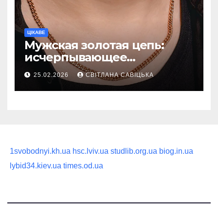
ЦІКАВЕ
Мужская золотая цепь:
исчерпывающее
руководство по выбору
25.02.2026
СВІТЛАНА САВІЦЬКА
статусного украшения
1svobodnyi.kh.ua
hsc.lviv.ua
studlib.org.ua
biog.in.ua
lybid34.kiev.ua
times.od.ua