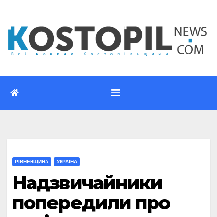
Перейти
до
вмісту
РІВНЕНЩИНА
УКРАЇНА
Надзвичайники
попередили про