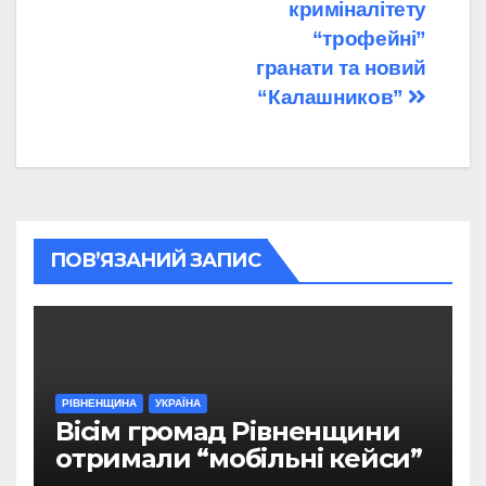
криміналітету
“трофейні”
гранати та новий
“Калашников”
ПОВ’ЯЗАНИЙ ЗАПИС
РІВНЕНЩИНА
УКРАЇНА
Вісім громад Рівненщини
отримали “мобільні кейси”