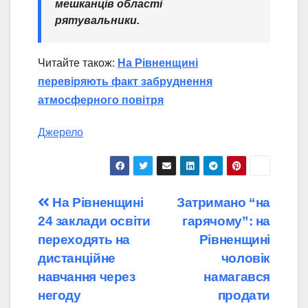
мешканців області
рятувальники.
Читайте також:
На Рівненщині
перевіряють факт забруднення
атмосферного повітря
Джерело
Навігація
На Рівненщині
Затримано “на
24 заклади освіти
гарячому”: на
записів
переходять на
Рівненщині
дистанційне
чоловік
навчання через
намагався
негоду
продати