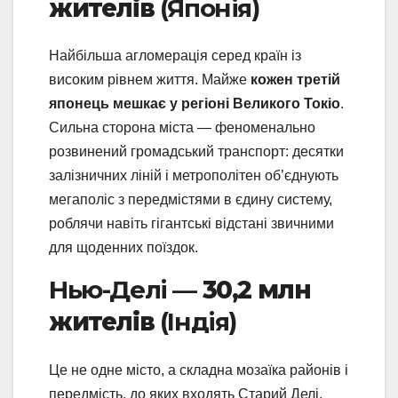
жителів
(Японія)
Найбільша агломерація серед країн із
високим рівнем життя. Майже
кожен третій
японець мешкає у регіоні Великого Токіо
.
Сильна сторона міста — феноменально
розвинений громадський транспорт: десятки
залізничних ліній і метрополітен об’єднують
мегаполіс з передмістями в єдину систему,
роблячи навіть гігантські відстані звичними
для щоденних поїздок.
Нью-Делі —
30,2 млн
жителів
(Індія)
Це не одне місто, а складна мозаїка районів і
передмість, до яких входять Старий Делі,