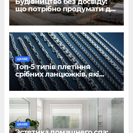
Будівництво без досвіду:
що потрібно продумати до
першої доставки на
ділянку
ЦІКАВЕ
Топ-5 типів плетіння
срібних ланцюжків, які
вважаються
найнадійнішими
ЦІКАВЕ
Эстетика домашнего спа: