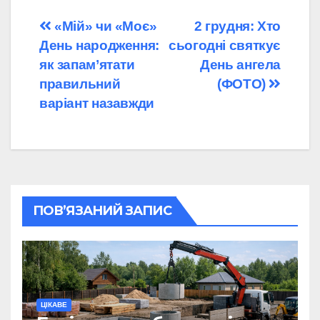
Навігація
«Мій» чи «Моє»
2 грудня: Хто
День народження:
сьогодні святкує
записів
як запам’ятати
День ангела
правильний
(ФОТО)
варіант назавжди
ПОВ’ЯЗАНИЙ ЗАПИС
ЦІКАВЕ