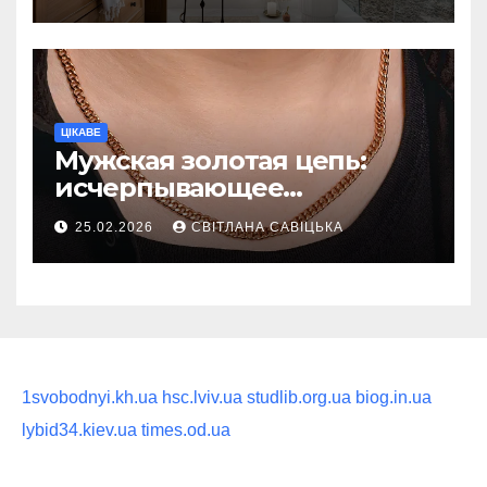
восстанавливающий
ритуал
ЦІКАВЕ
Мужская золотая цепь:
исчерпывающее
руководство по выбору
25.02.2026
СВІТЛАНА САВІЦЬКА
статусного украшения
1svobodnyi.kh.ua
hsc.lviv.ua
studlib.org.ua
biog.in.ua
lybid34.kiev.ua
times.od.ua