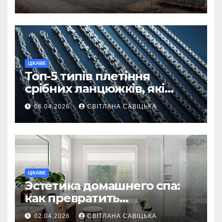
ділянку
ЦІКАВЕ
Топ-5 типів плетіння
срібних ланцюжків, які
вважаються
06.04.2026
СВІТЛАНА САВІЦЬКА
найнадійнішими
ЦІКАВЕ
Эстетика домашнего спа:
как превратить
ежедневную гигиену в
02.04.2026
СВІТЛАНА САВІЦЬКА