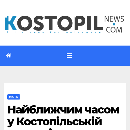
Перейти
до
вмісту
МІСТО
Найближчим часом
у Костопільській