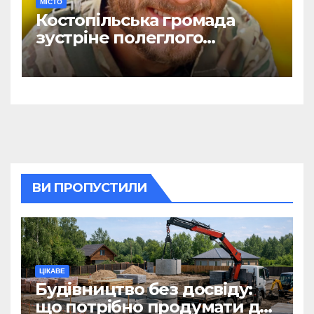
МІСТО
Костопільська громада
зустріне полеглого
головного сержанта Сергія
Василюка
ВИ ПРОПУСТИЛИ
ЦІКАВЕ
Будівництво без досвіду:
що потрібно продумати до