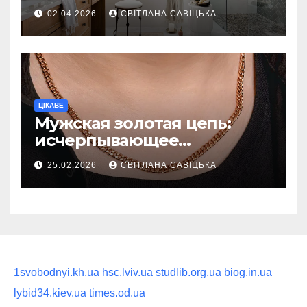
ежедневную гигиену в
02.04.2026
СВІТЛАНА САВІЦЬКА
восстанавливающий
ритуал
ЦІКАВЕ
Мужская золотая цепь:
исчерпывающее
руководство по выбору
25.02.2026
СВІТЛАНА САВІЦЬКА
статусного украшения
1svobodnyi.kh.ua
hsc.lviv.ua
studlib.org.ua
biog.in.ua
lybid34.kiev.ua
times.od.ua