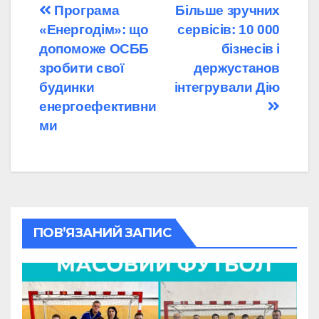
Навігація
Програма
Більше зручних
«Енергодім»: що
сервісів: 10 000
записів
допоможе ОСББ
бізнесів і
зробити свої
держустанов
будинки
інтегрували Дію
енергоефективни
ми
ПОВ’ЯЗАНИЙ ЗАПИС