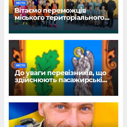
МІСТО
Вітаємо переможців
міського територіального
етапу змагань «Пліч-о-пліч:
Всеукраїнські шкільні ліги»
МІСТО
До уваги перевізників, що
здійснюють пасажирські
перевезення