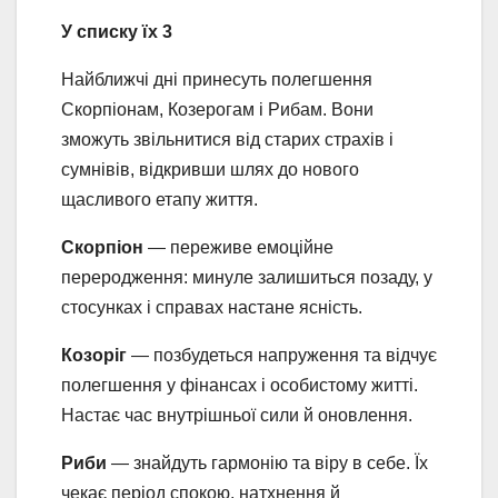
У списку їх 3
Найближчі дні принесуть полегшення
Скорпіонам, Козерогам і Рибам. Вони
зможуть звільнитися від старих страхів і
сумнівів, відкривши шлях до нового
щасливого етапу життя.
Скорпіон
— переживе емоційне
переродження: минуле залишиться позаду, у
стосунках і справах настане ясність.
Козоріг
— позбудеться напруження та відчує
полегшення у фінансах і особистому житті.
Настає час внутрішньої сили й оновлення.
Риби
— знайдуть гармонію та віру в себе. Їх
чекає період спокою, натхнення й