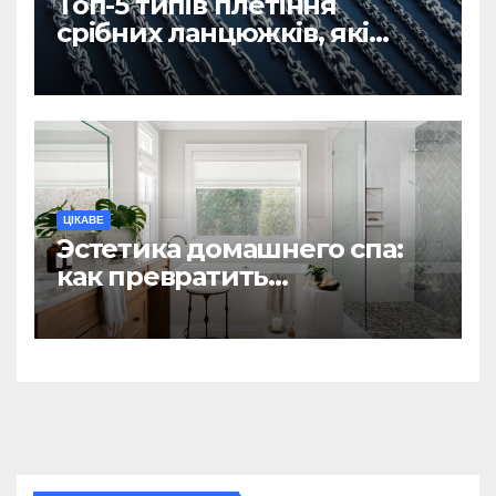
Топ-5 типів плетіння
срібних ланцюжків, які
вважаються
найнадійнішими
ЦІКАВЕ
Эстетика домашнего спа:
как превратить
ежедневную гигиену в
восстанавливающий
ритуал