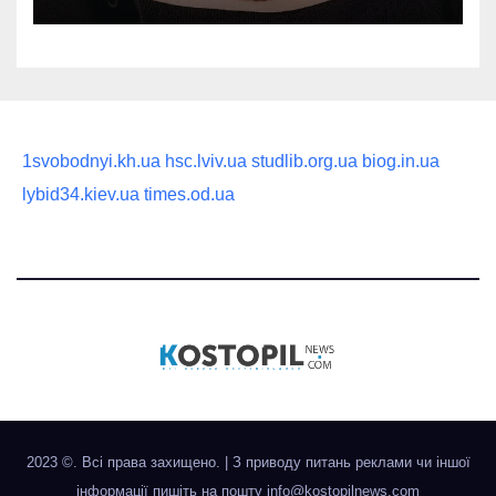
статусного украшения
1svobodnyi.kh.ua
hsc.lviv.ua
studlib.org.ua
biog.in.ua
lybid34.kiev.ua
times.od.ua
2023 ©. Всі права захищено.
|
З приводу питань реклами чи іншої
інформації пишіть на пошту
info@kostopilnews.com