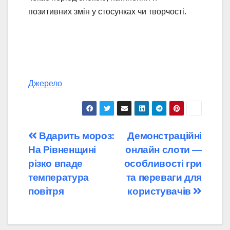
позитивних змін у стосунках чи творчості.
Джерело
Навігація
Вдарить мороз:
Демонстраційні
На Рівненщині
онлайн слоти —
записів
різко впаде
особливості гри
температура
та переваги для
повітря
користувачів