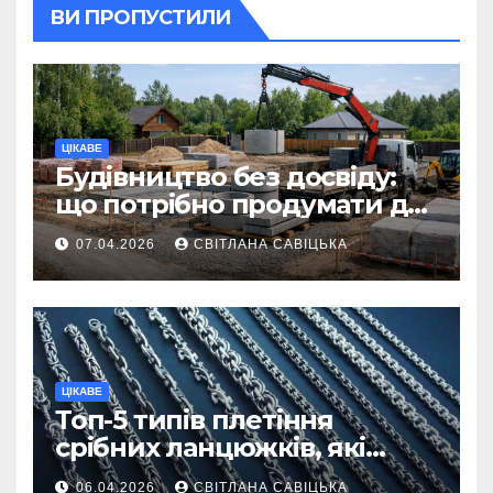
ВИ ПРОПУСТИЛИ
ЦІКАВЕ
Будівництво без досвіду:
що потрібно продумати до
першої доставки на
07.04.2026
СВІТЛАНА САВІЦЬКА
ділянку
ЦІКАВЕ
Топ-5 типів плетіння
срібних ланцюжків, які
вважаються
06.04.2026
СВІТЛАНА САВІЦЬКА