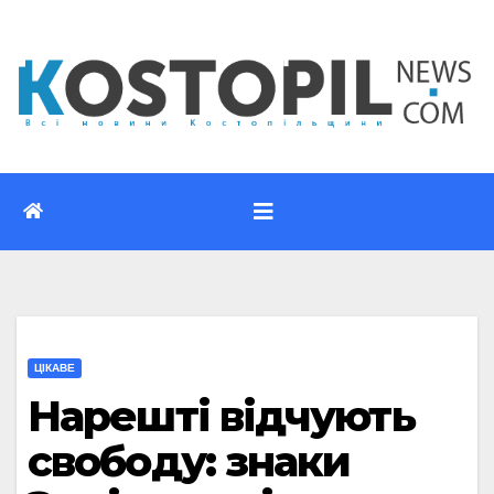
Перейти
до
вмісту
ЦІКАВЕ
Нарешті відчують
свободу: знаки