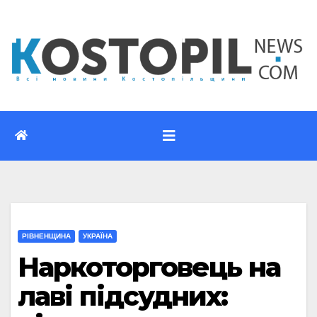
Перейти
до
вмісту
РІВНЕНЩИНА
УКРАЇНА
Наркоторговець на
лаві підсудних: