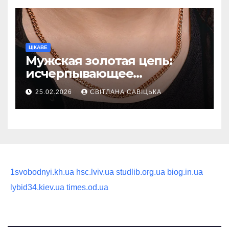
ЦІКАВЕ
Мужская золотая цепь:
исчерпывающее
руководство по выбору
25.02.2026
СВІТЛАНА САВІЦЬКА
статусного украшения
1svobodnyi.kh.ua
hsc.lviv.ua
studlib.org.ua
biog.in.ua
lybid34.kiev.ua
times.od.ua