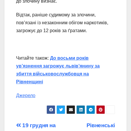
до злочину визнає.
Відтак, раніше судимому за злочини,
пов’язані із незаконним обігом наркотиків,
загрожує до 12 років за ґратами.
Читайте також:
До восьми років
ув’язнення загрожує львів’янину за
збиття військовослужбовця на
Рівненщині
Джерело
Навігація
19 грудня на
Рівненські