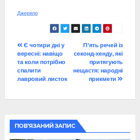
Джерело
Навігація
Є чотири дні у
П’ять речей із
вересні: навіщо
секонд-хенду, які
записів
та коли потрібно
притягують
спалити
нещастя: народні
лавровий листок
прикмети
ПОВ’ЯЗАНИЙ ЗАПИС