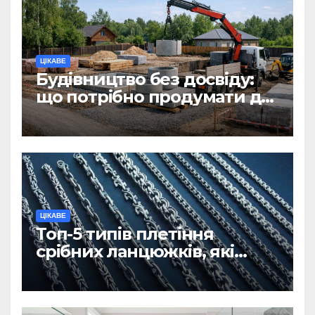
ЦІКАВЕ
Будівництво без досвіду:
що потрібно продумати до
першої доставки на
ділянку
ЦІКАВЕ
Топ-5 типів плетіння
срібних ланцюжків, які
вважаються
найнадійнішими