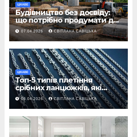
ЦІКАВЕ
Будівництво без досвіду:
що потрібно продумати до
першої доставки на
07.04.2026
СВІТЛАНА САВІЦЬКА
ділянку
ЦІКАВЕ
Топ-5 типів плетіння
срібних ланцюжків, які
вважаються
06.04.2026
СВІТЛАНА САВІЦЬКА
найнадійнішими