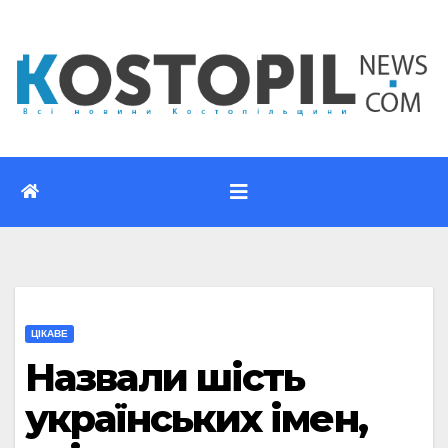
Перейти
до
вмісту
ЦІКАВЕ
Назвали шість
українських імен,