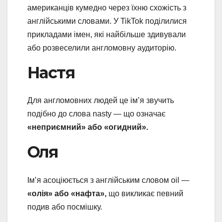
американців кумедно через їхню схожість з
англійськими словами. У TikTok поділилися
прикладами імен, які найбільше здивували
або розвеселили англомовну аудиторію.
Настя
Для англомовних людей це ім’я звучить
подібно до слова nasty — що означає
«неприємний» або «огидний».
Оля
Ім’я асоціюється з англійським словом oil —
«олія» або «нафта»,
що викликає певний
подив або посмішку.