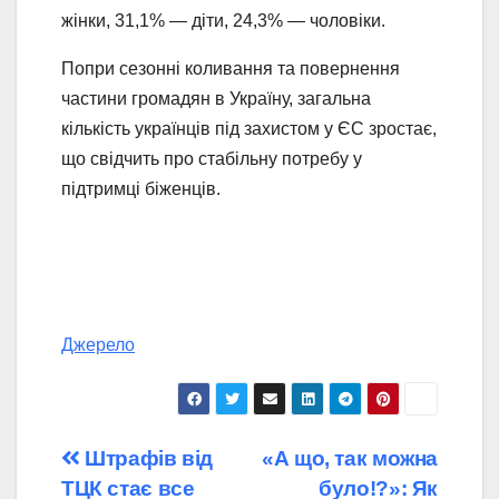
жінки, 31,1% — діти, 24,3% — чоловіки.
Попри сезонні коливання та повернення
частини громадян в Україну, загальна
кількість українців під захистом у ЄС зростає,
що свідчить про стабільну потребу у
підтримці біженців.
Джерело
Навігація
Штрафів від
«А що, так можна
ТЦК стає все
було!?»: Як