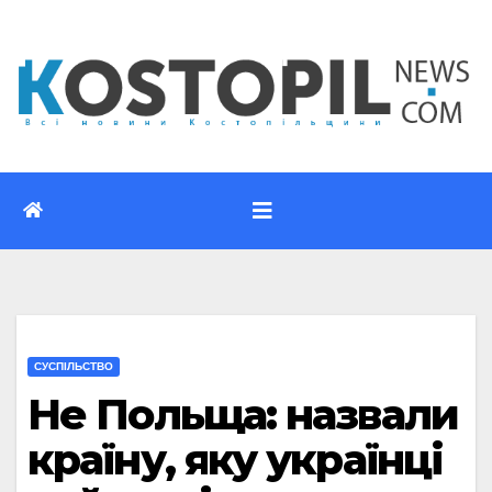
Перейти
до
вмісту
CУСПІЛЬСТВО
Не Польща: назвали
країну, яку українці