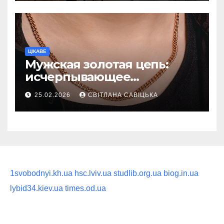
ритуал
ЦІКАВЕ
Мужская золотая цепь:
исчерпывающее
руководство по выбору
25.02.2026
СВІТЛАНА САВІЦЬКА
статусного украшения
1svobodnyi.kh.ua
hsc.lviv.ua
studlib.org.ua
biog.in.ua
lybid34.kiev.ua
times.od.ua