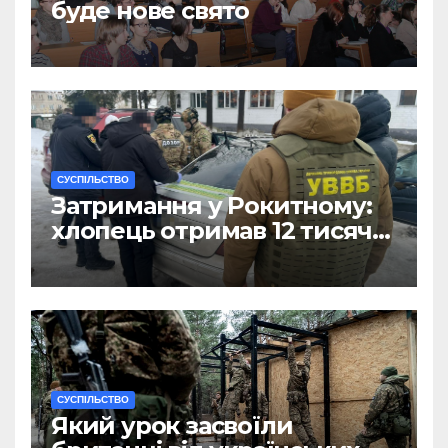
буде нове свято
CУСПІЛЬСТВО
Затримання у Рокитному:
хлопець отримав 12 тисяч
Євро за допомогу
чоловікам
CУСПІЛЬСТВО
Який урок засвоїли