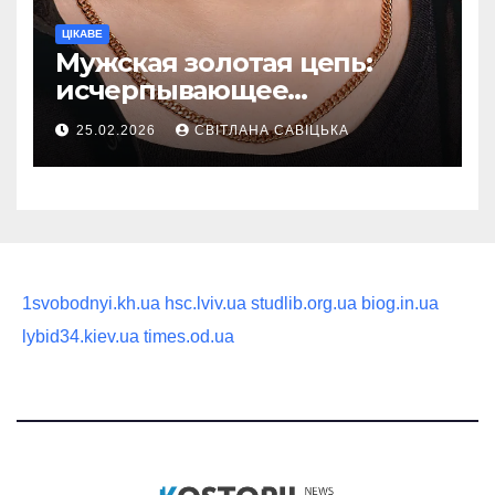
ЦІКАВЕ
Мужская золотая цепь:
исчерпывающее
руководство по выбору
25.02.2026
СВІТЛАНА САВІЦЬКА
статусного украшения
1svobodnyi.kh.ua
hsc.lviv.ua
studlib.org.ua
biog.in.ua
lybid34.kiev.ua
times.od.ua