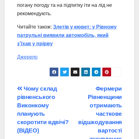
погану погоду та на підпитку іти на лід не
рекомендують.
Читайте також:
Злетів у кювет: у Рівному
патрульні виявили автомобіль, який
з’їхав у прірву
Джерело
Навігація
Чому склад
Фермери
рівненського
Рівненщини
записів
Виконкому
отримають
планують
часткове
скоротити вдвічі?
відшкодування
(ВІДЕО)
вартості
закуплених