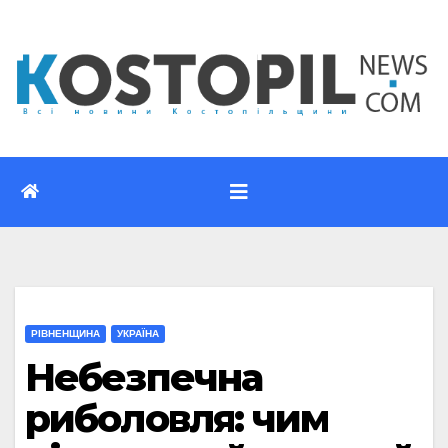
Перейти
до
вмісту
РІВНЕНЩИНА
УКРАЇНА
Небезпечна
риболовля: чим