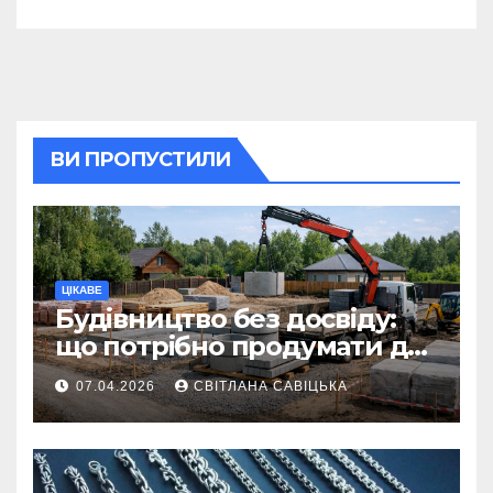
ВИ ПРОПУСТИЛИ
ЦІКАВЕ
Будівництво без досвіду:
що потрібно продумати до
першої доставки на
07.04.2026
СВІТЛАНА САВІЦЬКА
ділянку