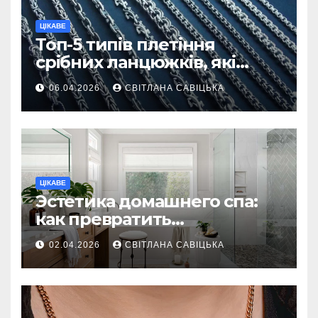
ЦІКАВЕ
Топ-5 типів плетіння
срібних ланцюжків, які
вважаються
06.04.2026
СВІТЛАНА САВІЦЬКА
найнадійнішими
ЦІКАВЕ
Эстетика домашнего спа:
как превратить
ежедневную гигиену в
02.04.2026
СВІТЛАНА САВІЦЬКА
восстанавливающий
ритуал