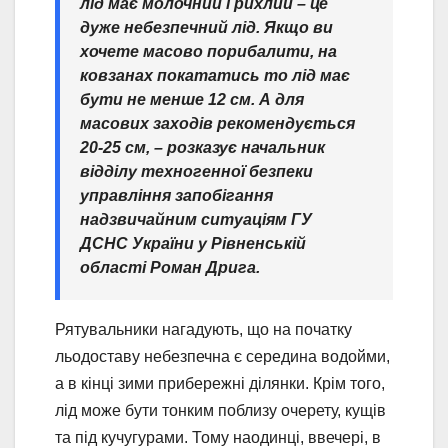
лід має молочний і рихлий – це
дуже небезпечний лід. Якщо ви
хочете масово порибалити, на
ковзанах покататись то лід має
бути не менше 12 см. А для
масових заходів рекомендується
20-25 см,
– розказує начальник
відділу техногенної безпеки
управління запобігання
надзвичайним ситуаціям ГУ
ДСНС України у Рівненській
області Роман Дрига.
Рятувальники нагадують, що на початку
льодоставу небезпечна є середина водойми,
а в кінці зими прибережні ділянки. Крім того,
лід може бути тонким поблизу очерету, кущів
та під кучугурами. Тому наодинці, ввечері, в