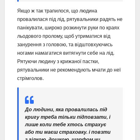
Якщо ж так трапилося, що людина
провалилася під лід, рятувальники радять не
панікувати, широко розкинути руки по краях
льодового пролому, щоб утриматися від
занурення з головою, та відштовхуючись
ногами намагатися витягнути себе на лід.
Рятуючи людину з крижаної пастки,
рятувальники не рекомендують мчати до неї
стрімголов.
До людини, яка провалилась під
кригу треба тільки підповзати, і
лише коли тебе хтось страхує
або ти маєш страховку. і повзти
з гілкою, дошкою, шарфом чи