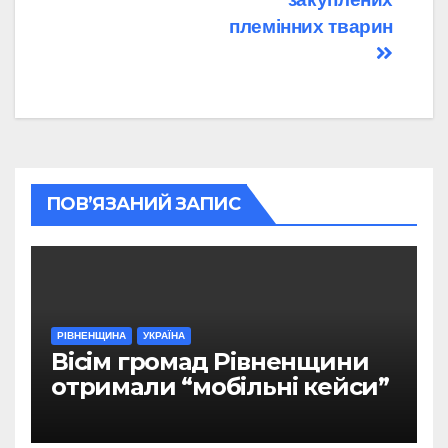
племінних тварин
ПОВ’ЯЗАНИЙ ЗАПИС
РІВНЕНЩИНА
УКРАЇНА
Вісім громад Рівненщини
отримали “мобільні кейси”